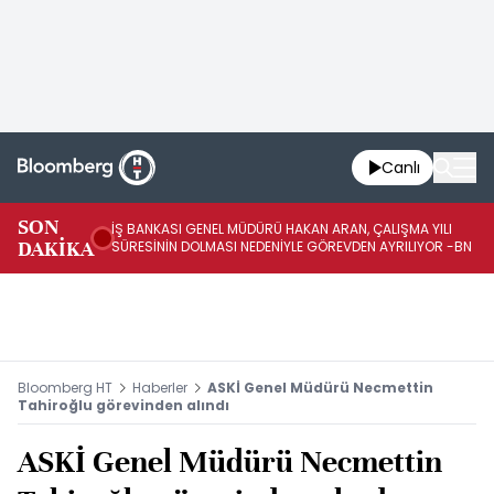
Canlı
SON
İŞ BANKASI GENEL MÜDÜRÜ HAKAN ARAN, ÇALIŞMA YILI
İŞ
DAKİKA
SÜRESİNİN DOLMASI NEDENİYLE GÖREVDEN AYRILIYOR -BN
AT
Bloomberg HT
Haberler
ASKİ Genel Müdürü Necmettin
Tahiroğlu görevinden alındı
ASKİ Genel Müdürü Necmettin