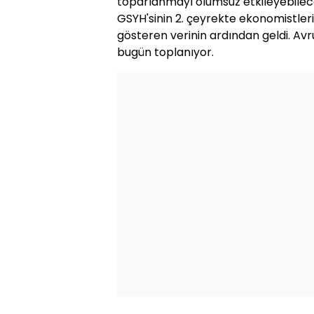
toparlanmayı olumsuz etkileyebileceğ
GSYH'sinin 2. çeyrekte ekonomistler
gösteren verinin ardından geldi. Av
bugün toplanıyor.