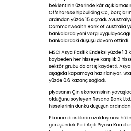
beklentinin üzerinde kâr açıklamasın
Offshore&Shipbuilding Co., borçlar
ardından yüzde 15 sıçradı. Avustral
Commonwealth Bank of Australia yü
bankalarda yeni vergi uygulayacağ
bankalardaki düşüşü devam ettirdi.
MSCI Asya Pasifik Endeksi yüzde 1.3 
kaybeden her hisseye karşılık 2 his
sektör grubu da artış kaydetti. Asya 
aşağıda kapamaya hazırlanıyor. Sta
yüzde 0.6 kazanç sağladı.
piyasanın Çin ekonomisinin yavaşl
olduğunu söyleyen Resona Bank Ltd.'ı
hisselerinin dünkü düşüşün ardından ge
Ekonomik risklerin uzaklaşması hâlind
görüşündek Fed Açık Piyasa Komite