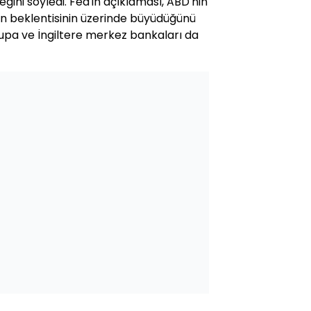
ini söyledi. Fed'in açıklaması, ABD'nin
in beklentisinin üzerinde büyüdüğünü
rupa ve İngiltere merkez bankaları da