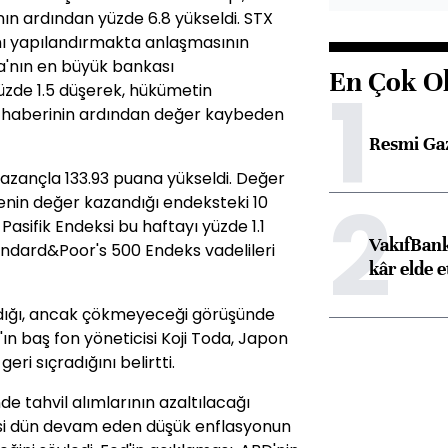
ın ardından yüzde 6.8 yükseldi. STX
ını yapılandırmakta anlaşmasının
ya'nın en büyük bankası
En Çok O
1
zde 1.5 düşerek, hükümetin
ı haberinin ardından değer kaybeden
Resmi Ga
kazançla 133.93 puana yükseldi. Değer
2
senin değer kazandığı endeksteki 10
Pasifik Endeksi bu haftayı yüzde 1.1
VakıfBank
ndard&Poor's 500 Endeks vadelileri
kâr elde e
adığı, ancak çökmeyeceği görüşünde
n baş fon yöneticisi Koji Toda, Japon
ri sıçradığını belirtti.
e tahvil alımlarının azaltılacağı
si dün devam eden düşük enflasyonun