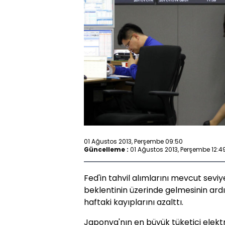
01 Ağustos 2013, Perşembe 09:50
Güncelleme :
01 Ağustos 2013, Perşembe 12:4
Fed'in tahvil alımlarını mevcut seviy
beklentinin üzerinde gelmesinin ard
haftaki kayıplarını azalttı.
Japonya'nın en büyük tüketici elektr