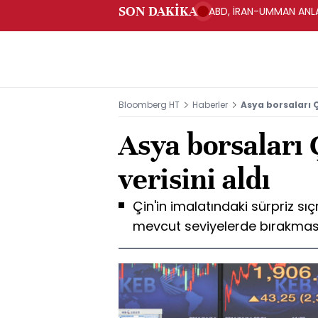
SON DAKİKA
ABD, İRAN-UMMAN ANLA
Bloomberg HT
Haberler
Asya borsaları Ç
Asya borsaları 
verisini aldı
Çin'in imalatındaki sürpriz sıç
mevcut seviyelerde bırakması