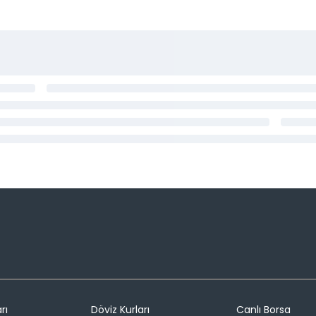
rı
Döviz Kurları
Canlı Borsa