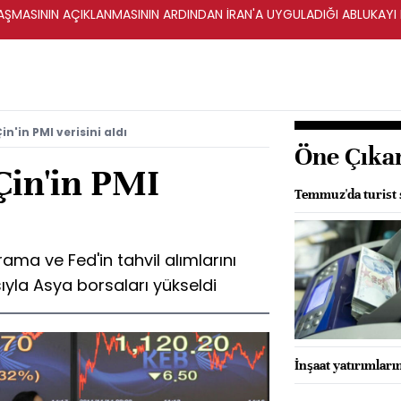
ŞMASININ AÇIKLANMASININ ARDINDAN İRAN'A UYGULADIĞI ABLUKAYI
in'in PMI verisini aldı
Öne Çıka
Çin'in PMI
Temmuz'da turist s
rama ve Fed'in tahvil alımlarını
yla Asya borsaları yükseldi
İnşaat yatırımların