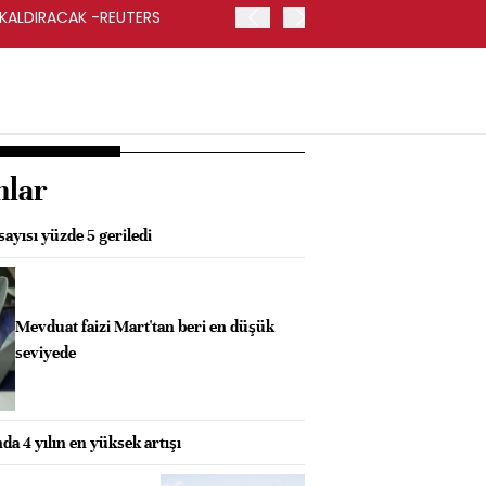
 KALDIRACAK -REUTERS
ABD DIŞİŞLERİ BAKANLIĞI
UYGULANACAK
nlar
ayısı yüzde 5 geriledi
Mevduat faizi Mart'tan beri en düşük
seviyede
da 4 yılın en yüksek artışı