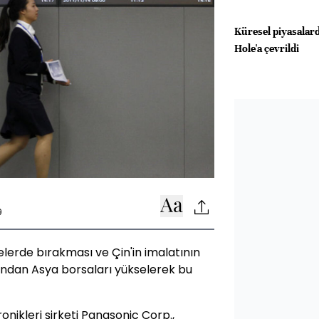
Küresel piyasalar
Hole'a çevrildi
9
elerde bırakması ve Çin'in imalatının
ından Asya borsaları yükselerek bu
onikleri şirketi Panasonic Corp.,