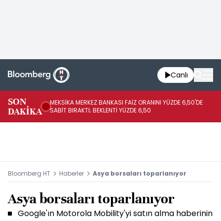
Canlı
SON
MEKSİKA MERKEZ BANKASI FAİZ ORANINI YÜZDE 6,50'DE
OY
DAKİKA
SABİT BIRAKTI; BEKLENTİ YÜZDE 6,50
AÇ
Bloomberg HT
Haberler
Asya borsaları toparlanıyor
Asya borsaları toparlanıyor
Google'ın Motorola Mobility'yi satın alma haberinin