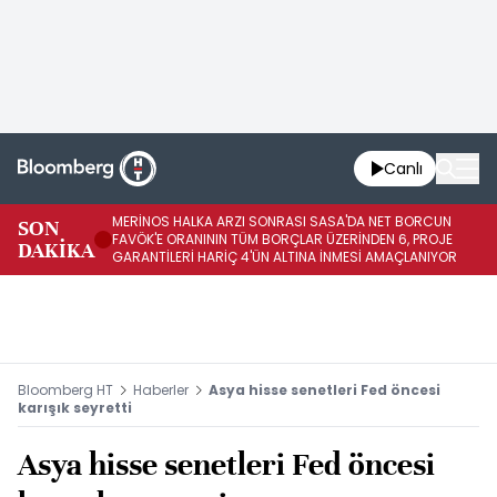
Canlı
MERİNOS HALKA ARZI SONRASI SASA'DA NET BORCUN
ME
SON
FAVÖK'E ORANININ TÜM BORÇLAR ÜZERİNDEN 6, PROJE
BÖ
DAKİKA
GARANTİLERİ HARİÇ 4'ÜN ALTINA İNMESİ AMAÇLANIYOR
KU
Bloomberg HT
Haberler
Asya hisse senetleri Fed öncesi
karışık seyretti
Asya hisse senetleri Fed öncesi