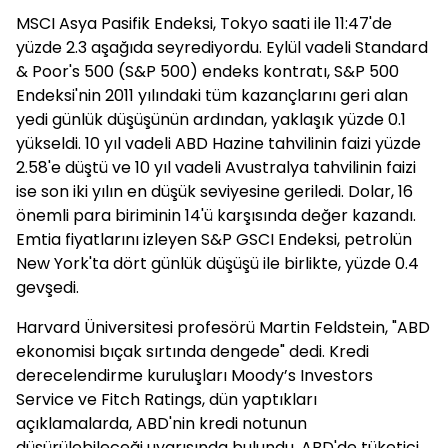
MSCI Asya Pasifik Endeksi, Tokyo saati ile 11:47'de
yüzde 2.3 aşağıda seyrediyordu. Eylül vadeli Standard
& Poor's 500 (S&P 500) endeks kontratı, S&P 500
Endeksi'nin 2011 yılındaki tüm kazançlarını geri alan
yedi günlük düşüşünün ardından, yaklaşık yüzde 0.1
yükseldi. 10 yıl vadeli ABD Hazine tahvilinin faizi yüzde
2.58'e düştü ve 10 yıl vadeli Avustralya tahvilinin faizi
ise son iki yılın en düşük seviyesine geriledi. Dolar, 16
önemli para biriminin 14'ü karşısında değer kazandı.
Emtia fiyatlarını izleyen S&P GSCI Endeksi, petrolün
New York'ta dört günlük düşüşü ile birlikte, yüzde 0.4
gevşedi.
Harvard Üniversitesi profesörü Martin Feldstein, "ABD
ekonomisi bıçak sırtında dengede" dedi. Kredi
derecelendirme kuruluşları Moody’s Investors
Service ve Fitch Ratings, dün yaptıkları
açıklamalarda, ABD'nin kredi notunun
düşürülebileceği uyarısında bulundu. ABD'de tüketici