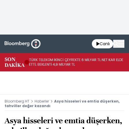
Canlı
SON
TÜRK TELEKOM İKİNCİ ÇEYREKTE 6 MİLYAR TL NET KAR ELDE
AB
DAKİKA
ETTİ; BEKLENTİ 4,9 MİLYAR TL
İR
Bloomberg HT
Haberler
Asya hisseleri ve emtia düşerken,
tahviller değer kazandı
Asya hisseleri ve emtia düşerken,