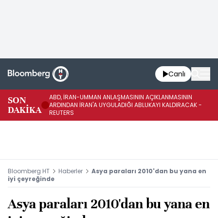
Canlı
ABD, İRAN-UMMAN ANLAŞMASININ AÇIKLANMASININ
AB
SON
ARDINDAN İRAN'A UYGULADIĞI ABLUKAYI KALDIRACAK -
GE
DAKİKA
REUTERS
UY
Bloomberg HT
Haberler
Asya paraları 2010'dan bu yana en
iyi çeyreğinde
Asya paraları 2010'dan bu yana en