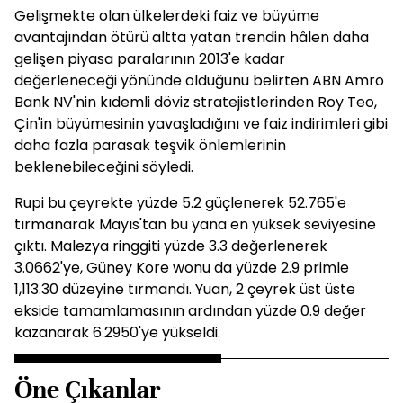
Gelişmekte olan ülkelerdeki faiz ve büyüme
avantajından ötürü altta yatan trendin hâlen daha
gelişen piyasa paralarının 2013'e kadar
değerleneceği yönünde olduğunu belirten ABN Amro
Bank NV'nin kıdemli döviz stratejistlerinden Roy Teo,
Çin'in büyümesinin yavaşladığını ve faiz indirimleri gibi
daha fazla parasak teşvik önlemlerinin
beklenebileceğini söyledi.
Rupi bu çeyrekte yüzde 5.2 güçlenerek 52.765'e
tırmanarak Mayıs'tan bu yana en yüksek seviyesine
çıktı. Malezya ringgiti yüzde 3.3 değerlenerek
3.0662'ye, Güney Kore wonu da yüzde 2.9 primle
1,113.30 düzeyine tırmandı. Yuan, 2 çeyrek üst üste
ekside tamamlamasının ardından yüzde 0.9 değer
kazanarak 6.2950'ye yükseldi.
Öne Çıkanlar