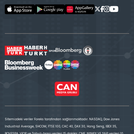
Sitemizdeki veriler Foreks tarafından sağlanmaktadır. NASDAQ, Dow Jones
Industrial Average, SHCOM, FTSE 100, CAC 40, DAX 30, Hang Seng, IBEX 35,
BOVESPA, VİOP ve Tahvil-bono verileri 15 dakika; CME, NYMEX VE S&P verileri 10