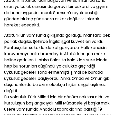
Atatürk, İstanbul’dan başlayan ve Samsun’da sona
eren yolculuk esnasında görevli bir askerdi ve giyimi
de buna uygundu ancak Samsun’a ayak bastığı
günden birkaç gün sonra asker değil, sivil olarak
hareket edecekti.
Atatürk’ün Samsun’a çıkışında gördüğü manzara pek
parlak değildi. Şehirde İngiliz işgal kuvvetleri vardı.
Pontusçular sokaklarda kol geziyordu. Halk kendisini
koruyamayacak durumdaydı. Atatürk bugün müze
haline getirilen Hıntıka Palas’ta kaldıkları süre içinde
hep bu sorunları düşündü, yolculukta geçirdiği
uykusuz geceler sona ermemişti; şimdi de burada
uykusuz geceler başlıyordu. Ama, O’nda ve O’nun gibi
düşünenlerde bu azim oldukça hiçbir engel aşılmaz
değildi.
Bu yolculuk Türk Milleti için bir dönüm noktası oldu ve
kurtuluşun başlangıcıydı. Millî Mücadele’yi başlatmak
üzere Samsun’da Anadolu topraklarına bastığı 19