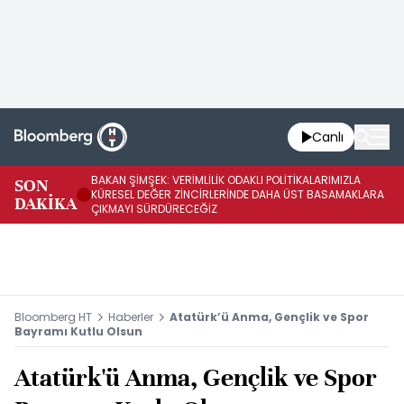
Canlı
BAKAN ŞİMŞEK: VERİMLİLİK ODAKLI POLİTİKALARIMIZLA
BA
SON
KÜRESEL DEĞER ZİNCİRLERİNDE DAHA ÜST BASAMAKLARA
VE
DAKİKA
ÇIKMAYI SÜRDÜRECEĞİZ
DÖ
Bloomberg HT
Haberler
Atatürk’ü Anma, Gençlik ve Spor
Bayramı Kutlu Olsun
Atatürk'ü Anma, Gençlik ve Spor