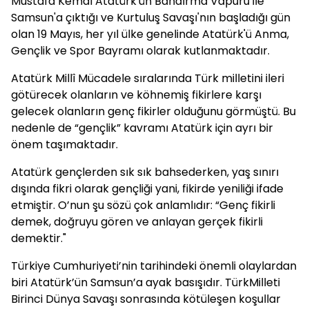
Mustafa Kemal Atatürk'ün Bandırma Vapuru ile
Samsun'a çıktığı ve Kurtuluş Savaşı'nın başladığı gün
olan 19 Mayıs, her yıl ülke genelinde Atatürk'ü Anma,
Gençlik ve Spor Bayramı olarak kutlanmaktadır.
Atatürk Millî Mücadele sıralarında Türk milletini ileri
götürecek olanların ve köhnemiş fikirlere karşı
gelecek olanların genç fikirler olduğunu görmüştü. Bu
nedenle de “gençlik” kavramı Atatürk için ayrı bir
önem taşımaktadır.
Atatürk gençlerden sık sık bahsederken, yaş sınırı
dışında fikri olarak gençliği yani, fikirde yeniliği ifade
etmiştir. O’nun şu sözü çok anlamlıdır: “Genç fikirli
demek, doğruyu gören ve anlayan gerçek fikirli
demektir."
Türkiye Cumhuriyeti’nin tarihindeki önemli olaylardan
biri Atatürk’ün Samsun’a ayak basışıdır. TürkMilleti
Birinci Dünya Savaşı sonrasında kötüleşen koşullar