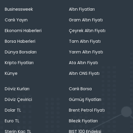
Businessweek
Altın Fiyatları
Canlı Yayın
Gram Altın Fiyatı
Ekonomi Haberleri
Çeyrek Altın Fiyatı
Borsa Haberleri
Tam Altın Fiyatı
Dünya Borsaları
Yarım Altın Fiyatı
Kripto Fiyatları
Ata Altın Fiyatı
Künye
Altın ONS Fiyatı
Döviz Kurları
Canlı Borsa
Döviz Çevirici
Gümüş Fiyatları
Dolar TL
Brent Petrol Fiyatı
Euro TL
Bilezik Fiyatları
Sterin Kaç TL
BIST 100 Endeksi