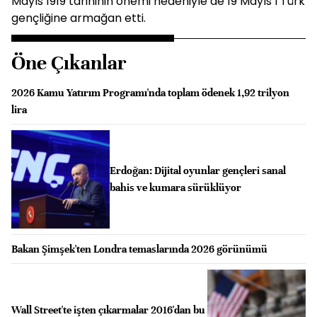
Mayıs 1919 tarihinin önemi nedeniyle de 19 Mayıs’ı Türk
gençliğine armağan etti.
Öne Çıkanlar
2026 Kamu Yatırım Programı'nda toplam ödenek 1,92 trilyon
lira
Erdoğan: Dijital oyunlar gençleri sanal
bahis ve kumara sürüklüyor
Bakan Şimşek'ten Londra temaslarında 2026 görünümü
Wall Street'te işten çıkarmalar 2016'dan bu