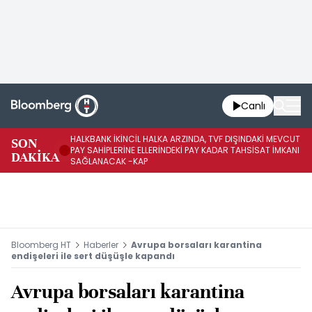
Canlı
HALKBANK İKİNCİL HALKA ARZINDA, TVF DIŞINDAKİ MEVCUT
HA
SON
PAY SAHİPLERİNE ELLERİNDEKİ PAY KADAR TAHSİSAT İMKANI
KO
DAKİKA
SAĞLANACAK -KAP
-K
Bloomberg HT
Haberler
Avrupa borsaları karantina
endişeleri ile sert düşüşle kapandı
Avrupa borsaları karantina