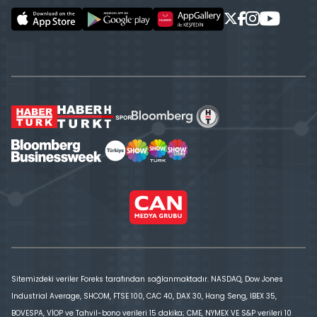
Sitemizdeki veriler Foreks tarafından sağlanmaktadır. NASDAQ, Dow Jones
Industrial Average, SHCOM, FTSE 100, CAC 40, DAX 30, Hang Seng, IBEX 35,
BOVESPA, VİOP ve Tahvil-bono verileri 15 dakika; CME, NYMEX VE S&P verileri 10