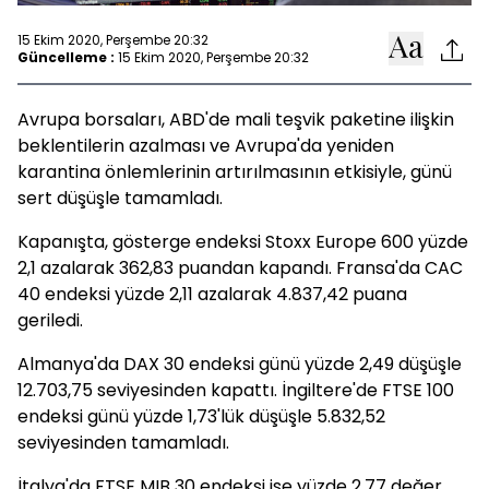
15 Ekim 2020, Perşembe 20:32
Güncelleme :
15 Ekim 2020, Perşembe 20:32
Avrupa borsaları, ABD'de mali teşvik paketine ilişkin
beklentilerin azalması ve Avrupa'da yeniden
karantina önlemlerinin artırılmasının etkisiyle, günü
sert düşüşle tamamladı.
Kapanışta, gösterge endeksi Stoxx Europe 600 yüzde
2,1 azalarak 362,83 puandan kapandı. Fransa'da CAC
40 endeksi yüzde 2,11 azalarak 4.837,42 puana
geriledi.
Almanya'da DAX 30 endeksi günü yüzde 2,49 düşüşle
12.703,75 seviyesinden kapattı. İngiltere'de FTSE 100
endeksi günü yüzde 1,73'lük düşüşle 5.832,52
seviyesinden tamamladı.
İtalya'da FTSE MIB 30 endeksi ise yüzde 2,77 değer