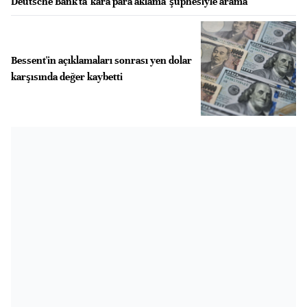
Deutsche Bank'ta 'kara para aklama' şüphesiyle arama
Bessent'in açıklamaları sonrası yen dolar
karşısında değer kaybetti