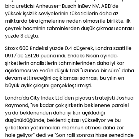
bira üreticisi Anheuser-Busch InBev NV, ABD'de
yüksek işsizlik seviyelerinin tüketicilerin daha az
miktarda bira içmelerine neden olması ile birlikte, ilk
çeyrek hacminin tahminlerden düşük çıkması sonrası
yüzde 3 düştü.
Stoxx 600 Endeksi yüzde 0.4 düşerek, Londra saati ile
09:17'de 281.26 puana indi. Endeks Nisan ayında,
şirketlerin analistlerin tahminlerinden daha iyi kar
açıklaması ve Fed'in düşük faizi "uzunca bir süre" daha
devam ettireceğini açıklaması sonrası, bu yılın en
büyük aylık çıkışını gerçekleştirmişti.
Londra'da City Index Ltd.'den piyasa stratejisti Joshua
Raymond, "Ne kadar çok şirketin beklenene paralel
ya da beklenenden daha iyi kar açıkladığı
düşünüldüğünde, beklenti çıtası yükseliyor ve bu
şirketlerin yatırımcıları memnun etmesi daha zor
hale geliyor" dedi ve "Son ralli sonrası hisse senedinde