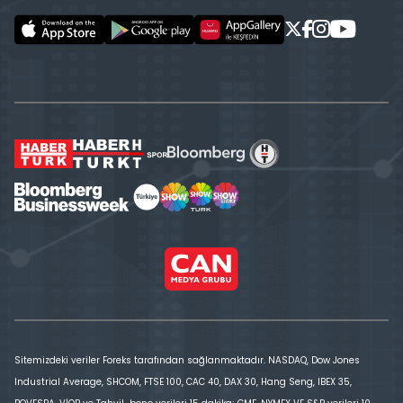
Sitemizdeki veriler Foreks tarafından sağlanmaktadır. NASDAQ, Dow Jones
Industrial Average, SHCOM, FTSE 100, CAC 40, DAX 30, Hang Seng, IBEX 35,