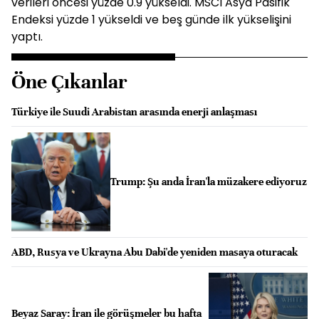
verileri öncesi yüzde 0.9 yükseldi. MSCI Asya Pasifik
Endeksi yüzde 1 yükseldi ve beş günde ilk yükselişini
yaptı.
Öne Çıkanlar
Türkiye ile Suudi Arabistan arasında enerji anlaşması
Trump: Şu anda İran'la müzakere ediyoruz
ABD, Rusya ve Ukrayna Abu Dabi'de yeniden masaya oturacak
Beyaz Saray: İran ile görüşmeler bu hafta