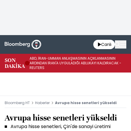
Canlı
ABD, İRAN-UMMAN ANLAŞMASININ AÇIKLANMASININ
AB
SON
ARDINDAN İRAN'A UYGULADIĞI ABLUKAYI KALDIRACAK -
GE
DAKİKA
REUTERS
UY
Bloomberg HT
Haberler
Avrupa hisse senetleri yükseldi
Avrupa hisse senetleri yükseldi
Avrupa hisse senetleri, Çin'de sanayi üretimi