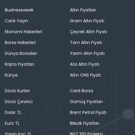
Businessweek
Altın Fiyatları
Canlı Yayın
Gram Altın Fiyatı
Ekonomi Haberleri
Çeyrek Altın Fiyatı
Borsa Haberleri
Tam Altın Fiyatı
Dünya Borsaları
Yarım Altın Fiyatı
Kripto Fiyatları
Ata Altın Fiyatı
Künye
Altın ONS Fiyatı
Döviz Kurları
Canlı Borsa
Döviz Çevirici
Gümüş Fiyatları
Dolar TL
Brent Petrol Fiyatı
Euro TL
Bilezik Fiyatları
Sterin Kaç TL
BIST 100 Endeksi