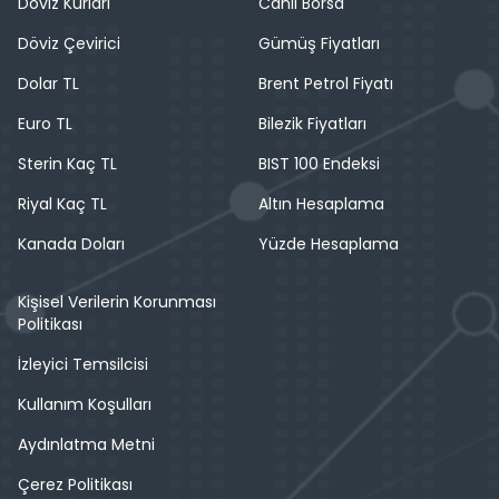
Döviz Kurları
Canlı Borsa
Döviz Çevirici
Gümüş Fiyatları
Dolar TL
Brent Petrol Fiyatı
Euro TL
Bilezik Fiyatları
Sterin Kaç TL
BIST 100 Endeksi
Riyal Kaç TL
Altın Hesaplama
Kanada Doları
Yüzde Hesaplama
Kişisel Verilerin Korunması
Politikası
İzleyici Temsilcisi
Kullanım Koşulları
Aydınlatma Metni
Çerez Politikası