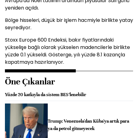
Avrupa'da Noel tatilinin ardından piyasalar Salı günü
yeniden açıldı.
Bölge hisseleri, düşük bir işlem hacmiyle birlikte yatay
seyrediyor.
Stoxx Europe 600 Endeksi, bakır fiyatlarındaki
yükselişe bağlı olarak yükselen madencilerle birlikte
yüzde 0.1 yükseldi. Gösterge, yılı yüzde 8.1 kazançla
kapatmaya hazırlanıyor.
Öne Çıkanlar
Yüzde 20 katkıyla da sistem BES’lenebilir
Trump: Venezuela'dan Küba'ya artık para
ya da petrol gitmeyecek