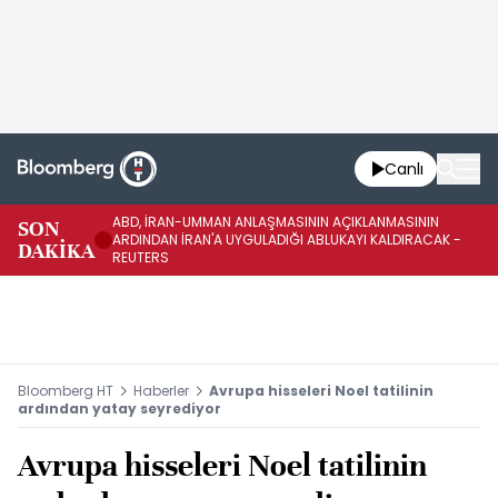
Canlı
ABD, İRAN-UMMAN ANLAŞMASININ AÇIKLANMASININ
AB
SON
ARDINDAN İRAN'A UYGULADIĞI ABLUKAYI KALDIRACAK -
GE
DAKİKA
REUTERS
UY
Bloomberg HT
Haberler
Avrupa hisseleri Noel tatilinin
ardından yatay seyrediyor
Avrupa hisseleri Noel tatilinin