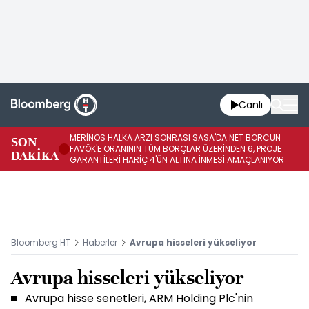
Canlı
MERİNOS HALKA ARZI SONRASI SASA'DA NET BORCUN
ME
SON
FAVÖK'E ORANININ TÜM BORÇLAR ÜZERİNDEN 6, PROJE
BÖ
DAKİKA
GARANTİLERİ HARİÇ 4'ÜN ALTINA İNMESİ AMAÇLANIYOR
KU
Bloomberg HT
Haberler
Avrupa hisseleri yükseliyor
Avrupa hisseleri yükseliyor
Avrupa hisse senetleri, ARM Holding Plc'nin