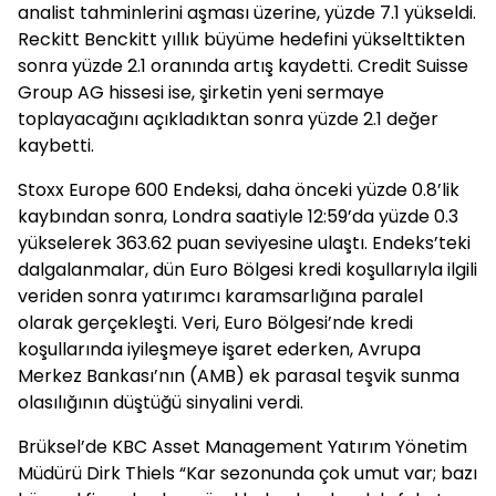
analist tahminlerini aşması üzerine, yüzde 7.1 yükseldi.
Reckitt Benckitt yıllık büyüme hedefini yükselttikten
sonra yüzde 2.1 oranında artış kaydetti. Credit Suisse
Group AG hissesi ise, şirketin yeni sermaye
toplayacağını açıkladıktan sonra yüzde 2.1 değer
kaybetti.
Stoxx Europe 600 Endeksi, daha önceki yüzde 0.8’lik
kaybından sonra, Londra saatiyle 12:59’da yüzde 0.3
yükselerek 363.62 puan seviyesine ulaştı. Endeks’teki
dalgalanmalar, dün Euro Bölgesi kredi koşullarıyla ilgili
veriden sonra yatırımcı karamsarlığına paralel
olarak gerçekleşti. Veri, Euro Bölgesi’nde kredi
koşullarında iyileşmeye işaret ederken, Avrupa
Merkez Bankası’nın (AMB) ek parasal teşvik sunma
olasılığının düştüğü sinyalini verdi.
Brüksel’de KBC Asset Management Yatırım Yönetim
Müdürü Dirk Thiels “Kar sezonunda çok umut var; bazı