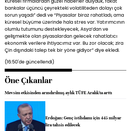
küresel firmalardan güzel haberler duıyduk, fakat
bankalar üçüncü çeyrekteki volatiliteden dolayı çok
sorun yaşadı” dedi ve “Piyasalar biraz rahatladı, ama
küresel büyüme üzerinde hala stres var. Yatırımcının
olumlu tutumunu destekleyecek, Asya’dan ve
gelişmekte olan piyasalardan gelecek rahatlatıcı
ekonomik verilere ihtiyacımız var. Bu zor olacak; zira
Çin dışındaki talep tek bir yöne gidiyor” diye ekledi.
(16:50'de güncellendi)
Öne Çıkanlar
Mevsim etkisinden arındırılmış aylık TÜFE Aralık'ta arttı
Erdoğan: Genç istihdamı için 445 milyar
lira tahsis edilecek