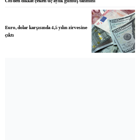
Citi'den dikkat çeken üç aylık gümüş tahmini
Euro, dolar karşısında 4,5 yılın zirvesine
çıktı