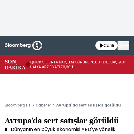
Canlı
SON
QUICK SİGORTA İLK İŞLEM GÜNÜNE 76,60 TL İLE BAŞLADI,
BI
DAKİKA
HALKA ARZ FİYATI 76,60 TL
PU
Bloomberg HT
Haberler
Avrupa'da sert satışlar görüldü
Avrupa'da sert satışlar görüldü
Dünyanın en büyük ekonomisi ABD'ye yönelik