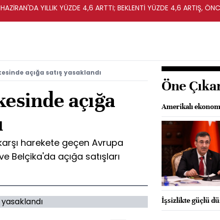
HAZİRAN'DA YILLIK YÜZDE 4,6 ARTTI; BEKLENTİ YÜZDE 4,6 ARTIŞ, ÖNC
kesinde açığa satış yasaklandı
Öne Çıka
kesinde açığa
Amerikalı ekonomi
ı
 karşı harekete geçen Avrupa
 ve Belçika'da açığa satışları
İşsizlikte güçlü d