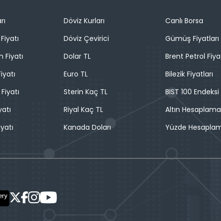
rı
Döviz Kurları
Canlı Borsa
Fiyatı
Döviz Çevirici
Gümüş Fiyatları
n Fiyatı
Dolar TL
Brent Petrol Fiya
iyatı
Euro TL
Bilezik Fiyatları
 Fiyatı
Sterin Kaç TL
BIST 100 Endeksi
yatı
Riyal Kaç TL
Altın Hesaplama
iyatı
Kanada Doları
Yüzde Hesapla