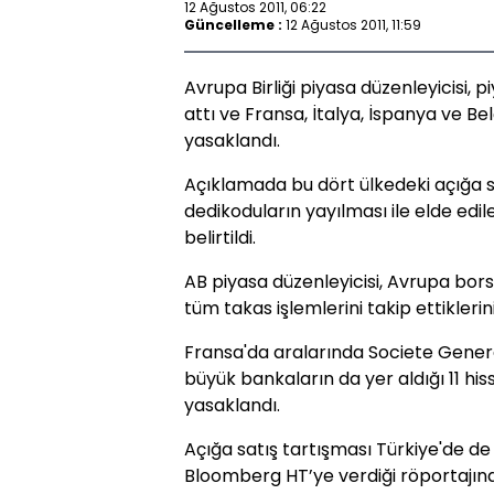
12 Ağustos 2011, 06:22
Güncelleme :
12 Ağustos 2011, 11:59
Avrupa Birliği piyasa düzenleyicisi, 
attı ve Fransa, İtalya, İspanya ve Be
yasaklandı.
Açıklamada bu dört ülkedeki açığa sa
dedikoduların yayılması ile elde edil
belirtildi.
AB piyasa düzenleyicisi, Avrupa borsa
tüm takas işlemlerini takip ettiklerini
Fransa'da aralarında Societe Genera
büyük bankaların da yer aldığı 11 hi
yasaklandı.
Açığa satış tartışması Türkiye'de de
Bloomberg HT’ye verdiği röportajında