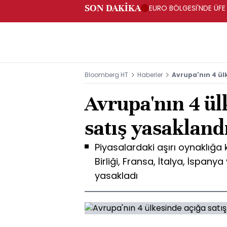
SON DAKİKA
EURO BÖLGESİ'NDE ÜFE 
Bloomberg HT
Haberler
Avrupa'nın 4 ül
Avrupa'nın 4 ül
satış yasakland
Piyasalardaki aşırı oynaklığa
Birliği, Fransa, İtalya, İspanya
yasakladı