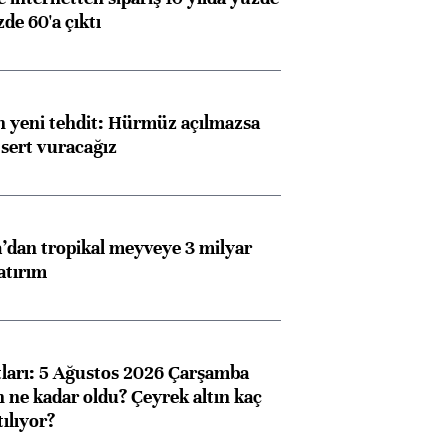
de 60'a çıktı
 yeni tehdit: Hürmüz açılmazsa
 sert vuracağız
dan tropikal meyveye 3 milyar
atırım
atları: 5 Ağustos 2026 Çarşamba
n ne kadar oldu? Çeyrek altın kaç
ılıyor?