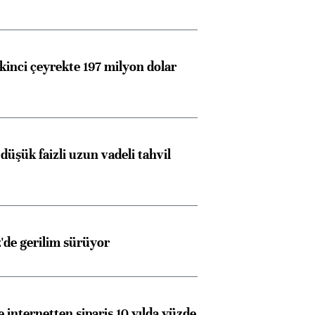
kinci çeyrekte 197 milyon dolar
düşük faizli uzun vadeli tahvil
z'de gerilim sürüyor
e internetten sipariş 10 yılda yüzde