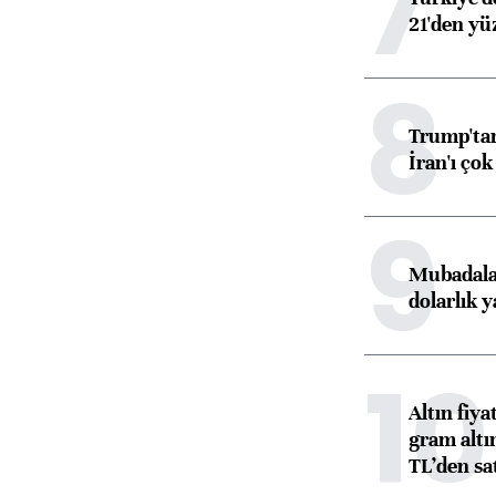
7
21'den yüz
8
Trump'tan
İran'ı çok
9
Mubadala’
dolarlık y
10
Altın fiy
gram altı
TL’den sat