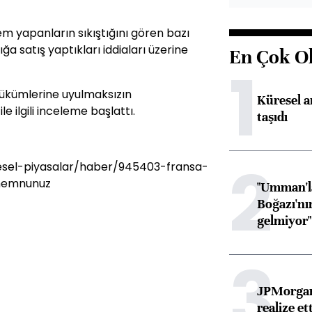
em yapanların sıkıştığını gören bazı
ığa satış yaptıkları iddiaları üzerine
En Çok O
1
ükümlerine uyulmaksızın
Küresel ar
le ilgili inceleme başlattı.
taşıdı
2
sel-piyasalar/haber/945403-fransa-
-memnunuz
"Umman'la
Boğazı'nı
gelmiyor"
3
JPMorgan
realize ett