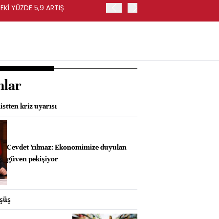
EKİ YÜZDE 5,9 ARTIŞ
EURO BÖLGESİ'NDE ÜFE HA
nlar
stten kriz uyarısı
Cevdet Yılmaz: Ekonomimize duyulan
güven pekişiyor
üşüş