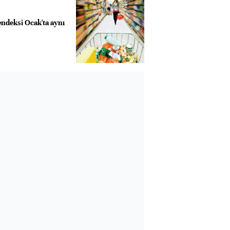
deksi Ocak'ta aynı