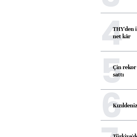
4
THY'den i
net kâr
5
Çin rekor 
sattı
6
Kızıldeni
Türkiye'd