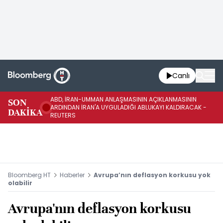
Canlı
ABD, İRAN-UMMAN ANLAŞMASININ AÇIKLANMASININ
AB
SON
ARDINDAN İRAN'A UYGULADIĞI ABLUKAYI KALDIRACAK -
GE
DAKİKA
REUTERS
UY
Bloomberg HT
Haberler
Avrupa’nın deflasyon korkusu yok
olabilir
Avrupa'nın deflasyon korkusu