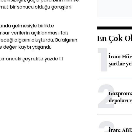
omut bir sonucu olduğu görüşleri
ında gelmesiyle birlikte
sar verilerin açıklanması, faiz
En Çok O
eği algısını oluşturdu. Bu algının
1
e değer kaybı yaşandı.
İran: Hü
ir önceki çeyrekte yüzde 1.1
şartlar ye
2
Gazprom: 
depoları 
İran: ABD 