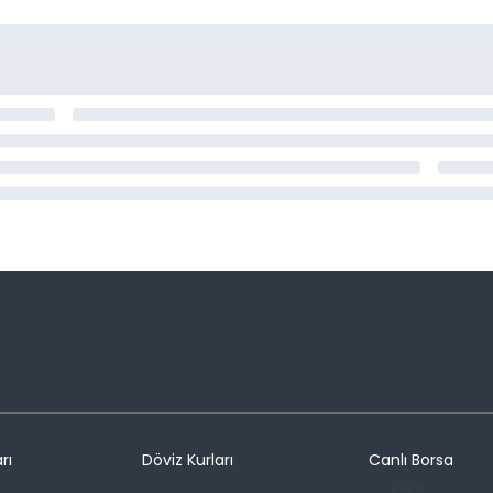
rı
Döviz Kurları
Canlı Borsa