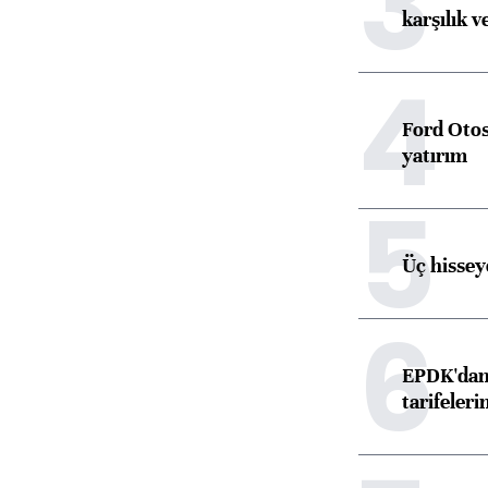
3
karşılık v
4
Ford Otos
yatırım
5
Üç hisseye
6
EPDK'dan 
tarifeleri