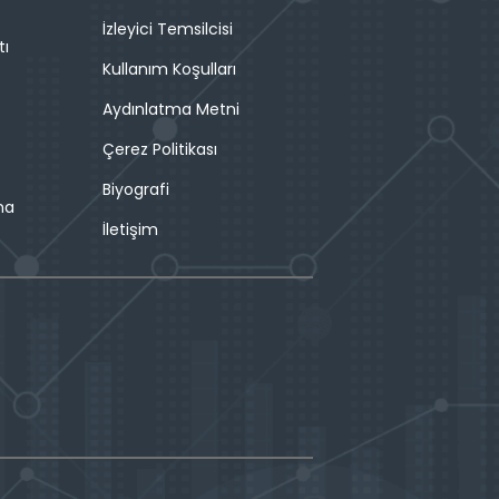
İzleyici Temsilcisi
tı
Kullanım Koşulları
Aydınlatma Metni
Çerez Politikası
Biyografi
ma
İletişim