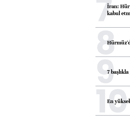
7
İran: Hür
kabul etm
8
Hürmüz'de
9
7 başlıkla
10
En yüksek