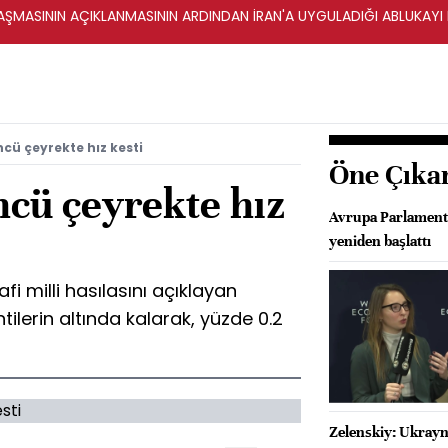
ŞMASININ AÇIKLANMASININ ARDINDAN İRAN'A UYGULADIĞI ABLUKAYI
cü çeyrekte hız kesti
Öne Çıka
ncü çeyrekte hız
Avrupa Parlament
yeniden başlattı
 milli hasılasını açıklayan
ilerin altında kalarak, yüzde 0.2
Zelenskiy: Ukrayn