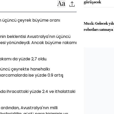
görüşecek
en üçüncü çeyrek büyüme oranı
Musk: Gelecek yıl
robotları satmaya 
in beklentisi Avustralya'nın üçüncü
mesi yönündeydi. Ancak büyüme rakamı
akamı da yüzde 2,7 oldu.
çüncü çeyrekte hanehalkı
harcamalarda ise yüzde 0.9 artış
a ihracattaki yüzde 2.4 ve ithalattaki
rdından, Avustralya'nın milli
elirsizliğin, güçlü para biriminin ve