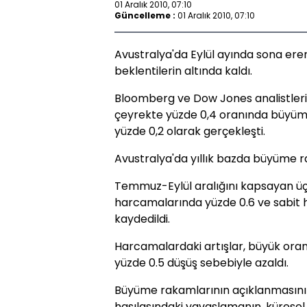
01 Aralık 2010, 07:10
Güncelleme :
01 Aralık 2010, 07:10
Avustralya'da Eylül ayında sona er
beklentilerin altında kaldı.
Bloomberg ve Dow Jones analistlerin
çeyrekte yüzde 0,4 oranında büyü
yüzde 0,2 olarak gerçekleşti.
Avustralya'da yıllık bazda büyüme r
Temmuz-Eylül aralığını kapsayan ü
harcamalarında yüzde 0.6 ve sabit 
kaydedildi.
Harcamalardaki artışlar, büyük orand
yüzde 0.5 düşüş sebebiyle azaldı.
Büyüme rakamlarının açıklanmasını a
hasılasındaki yavaşlamanın, küresel b