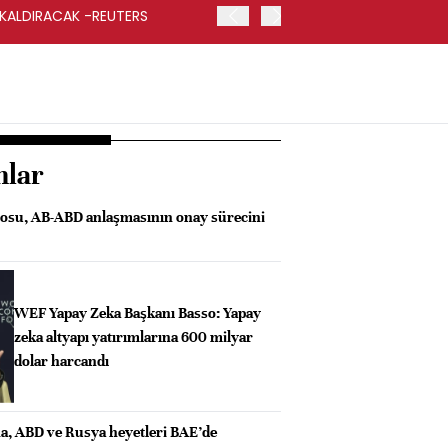
 KALDIRACAK -REUTERS
ABD DIŞİŞLERİ BAKANLIĞI
UYGULANACAK
nlar
osu, AB-ABD anlaşmasının onay sürecini
WEF Yapay Zeka Başkanı Basso: Yapay
zeka altyapı yatırımlarına 600 milyar
dolar harcandı
a, ABD ve Rusya heyetleri BAE’de