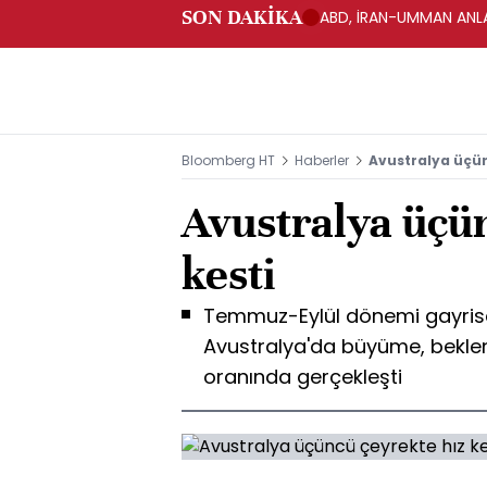
SON DAKİKA
ABD, İRAN-UMMAN ANLA
Bloomberg HT
Haberler
Avustralya üçün
Avustralya üçü
kesti
Temmuz-Eylül dönemi gayrisafi
Avustralya'da büyüme, beklent
oranında gerçekleşti