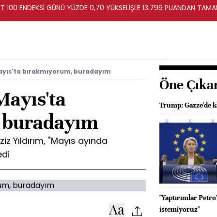
ST 100 ENDEKSİ GÜNÜ YÜZDE 0,70 YÜKSELİŞLE 13.799 PUANDAN TAM
 Mayıs'ta bırakmıyorum, buradayım
Öne Çıka
Mayıs'ta
Trump: Gazze'de ka
 buradayım
z Yıldırım, "Mayıs ayında
edi
"Yaptırımlar Petr
istemiyoruz"