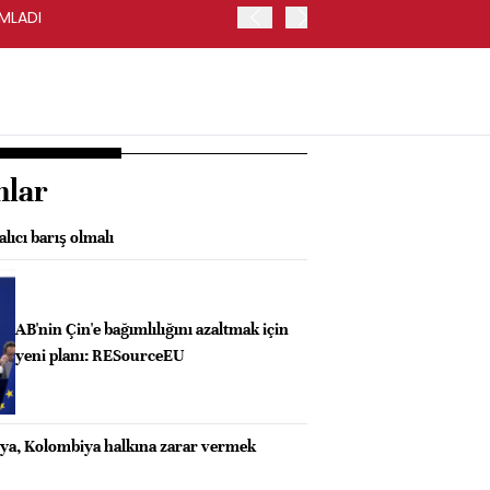
AMLADI
ABD'DE TOPTAN SATIŞLAR 
nlar
lıcı barış olmalı
AB'nin Çin'e bağımlılığını azaltmak için
yeni planı: RESourceEU
o'ya, Kolombiya halkına zarar vermek