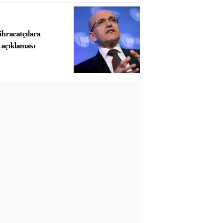
ihracatçılara
 açıklaması