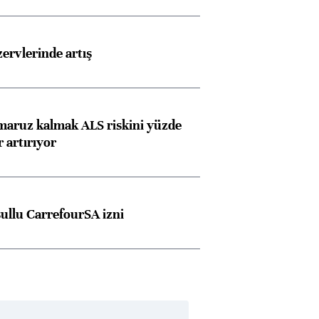
rvlerinde artış
 maruz kalmak ALS riskini yüzde
 artırıyor
şullu CarrefourSA izni