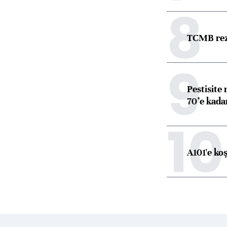
8
TCMB reze
9
Pestisite
70’e kadar
10
A101'e ko