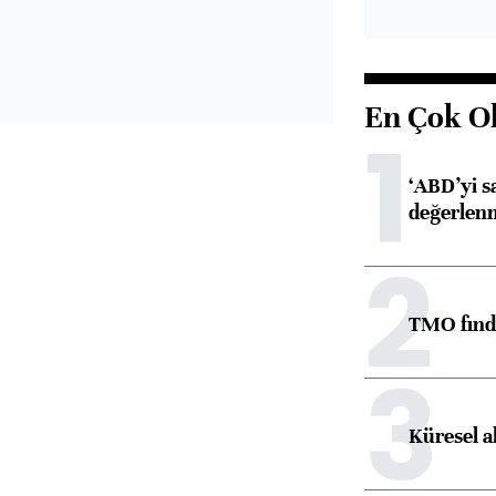
En Çok O
1
‘ABD’yi s
değerlen
2
TMO fındık
3
Küresel a