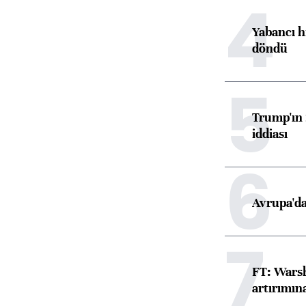
4
Yabancı h
döndü
5
Trump'ın 
iddiası
6
Avrupa'da
7
FT: Warsh
artırımın