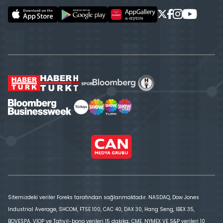
Sitemizdeki veriler Foreks tarafından sağlanmaktadır. NASDAQ, Dow Jones
Industrial Average, SHCOM, FTSE 100, CAC 40, DAX 30, Hang Seng, IBEX 35,
BOVESPA, VİOP ve Tahvil-bono verileri 15 dakika; CME, NYMEX VE S&P verileri 10