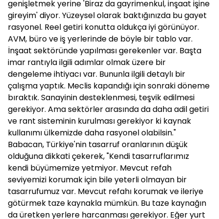
genişletmek yerine 'Biraz da gayrimenkul, inşaat işine
gireyim' diyor. Yüzeysel olarak baktığınızda bu gayet
rasyonel. Reel getiri konutta oldukça iyi görünüyor.
AVM, büro ve iş yerlerinde de böyle bir tablo var.
İnşaat sektöründe yapılması gerekenler var. Başta
imar rantıyla ilgili adımlar olmak üzere bir
dengeleme ihtiyacı var. Bununla ilgili detaylı bir
çalışma yaptık. Meclis kapandığı için sonraki döneme
bıraktık. Sanayinin desteklenmesi, teşvik edilmesi
gerekiyor. Ama sektörler arasında da daha adil getiri
ve rant sisteminin kurulması gerekiyor ki kaynak
kullanımı ülkemizde daha rasyonel olabilsin."
Babacan, Türkiye'nin tasarruf oranlarının düşük
olduğuna dikkati çekerek, "Kendi tasarruflarımız
kendi büyümemize yetmiyor. Mevcut refah
seviyemizi korumak için bile yeterli olmayan bir
tasarrufumuz var. Mevcut refahı korumak ve ileriye
götürmek taze kaynakla mümkün. Bu taze kaynağın
da üretken yerlere harcanması gerekiyor. Eğer yurt