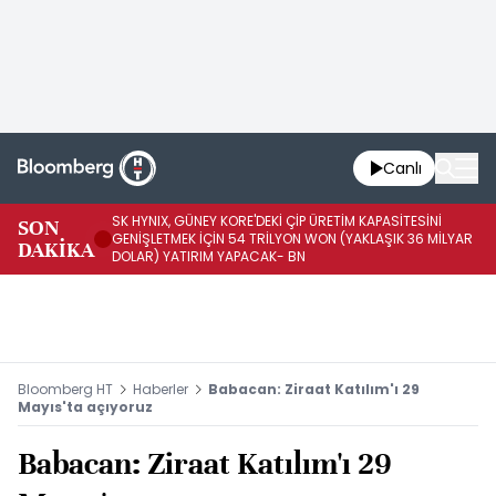
Canlı
SK HYNIX, GÜNEY KORE'DEKİ ÇİP ÜRETİM KAPASİTESİNİ
SON
BO
GENİŞLETMEK İÇİN 54 TRİLYON WON (YAKLAŞIK 36 MİLYAR
DAKİKA
AR
DOLAR) YATIRIM YAPACAK- BN
Bloomberg HT
Haberler
Babacan: Ziraat Katılım'ı 29
Mayıs'ta açıyoruz
Babacan: Ziraat Katılım'ı 29