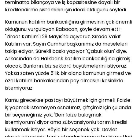
teminatta bilançoya ve iş kapasitesine dayalı bir
kredilendirme sisteminin işin ideali olduğunu söyledi.
Kamunun katılım bankacılığına girmesinin çok önemli
olduğunu vurgulayan Babacan, şöyle devam etti:
"Ziraat Katılım'ı 29 Mayıs'ta açıyoruz. Sırada Vakıf
Katılım var. Sayın Cumhurbaşkanımız da meseleleri
takip ediyor. Sürekli baskı yapıyor 'Çabuk olun' diye.
Arkasından da Halkbank katılım bankacılığına girmiş
olacak. Bunların, biz sektörü büyütmelerini istiyoruz.
Yoksa zaten yüzde 5'lik bir alana kamunun girmesi ve
özel katılım bankalarından pay almasını kesinlikle
istemiyoruz.
Kamu girecekse pastayı büyütmek için girmeli. Faizle
iş yapmak istemeyen esnafımız, çiftçimiz için şu anda
bir seçeneğimiz yok. 'Ben faize bulaşmak
istemiyorum' diyor ama sübvansiyonlu tarım kredisi
kullanmak istiyor. Böyle bir seçenek yok. Devlet
olarak görevimiz, tüm vatandaşlarımıza bu hizmetleri