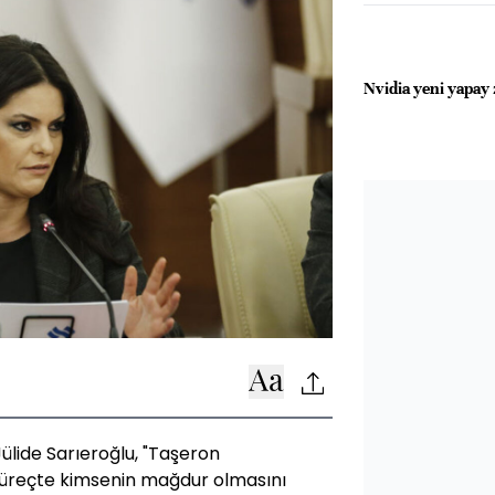
Nvidia yeni yapay z
ülide Sarıeroğlu, "Taşeron
u süreçte kimsenin mağdur olmasını