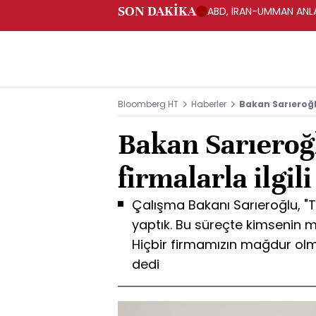
SON DAKİKA
ABD, İRAN-UMMAN ANLA
Bloomberg HT
Haberler
Bakan Sarıeroğl
Bakan Sarıeroğ
firmalarla ilgil
Çalışma Bakanı Sarıeroğlu, "T
yaptık. Bu süreçte kimsenin 
Hiçbir firmamızın mağdur olm
dedi