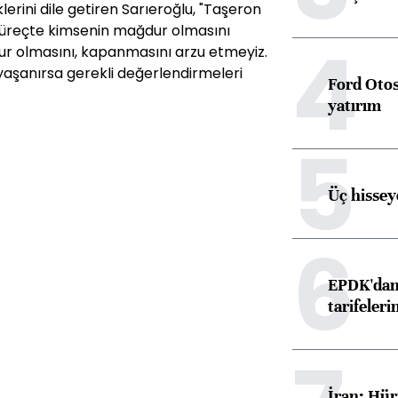
erini dile getiren Sarıeroğlu, "Taşeron
u süreçte kimsenin mağdur olmasını
4
ur olmasını, kapanmasını arzu etmeyiz.
yaşanırsa gerekli değerlendirmeleri
Ford Otos
yatırım
5
Üç hisseye
6
EPDK'dan 
tarifeleri
İran: Hür