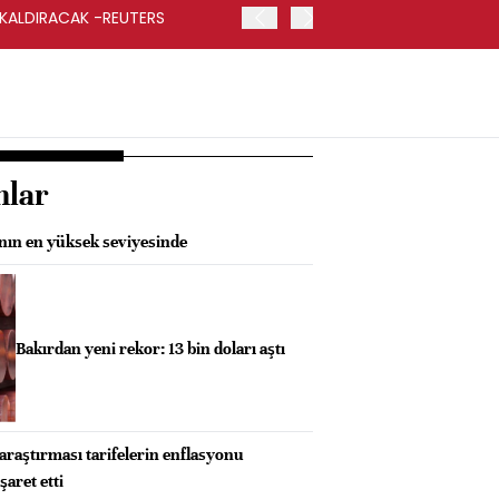
 KALDIRACAK -REUTERS
ABD DIŞİŞLERİ BAKANLIĞI
UYGULANACAK
nlar
anın en yüksek seviyesinde
Bakırdan yeni rekor: 13 bin doları aştı
araştırması tarifelerin enflasyonu
şaret etti