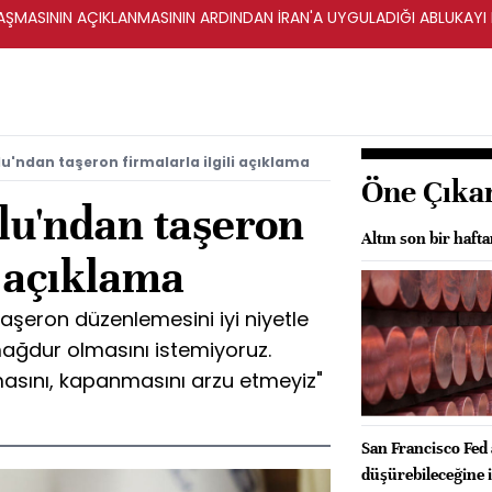
ŞMASININ AÇIKLANMASININ ARDINDAN İRAN'A UYGULADIĞI ABLUKAYI
u'ndan taşeron firmalarla ilgili açıklama
Öne Çıka
lu'ndan taşeron
Altın son bir haft
i açıklama
aşeron düzenlemesini iyi niyetle
mağdur olmasını istemiyoruz.
asını, kapanmasını arzu etmeyiz"
San Francisco Fed 
düşürebileceğine i