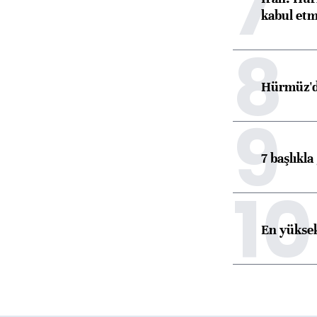
7
kabul etm
8
Hürmüz'de
9
7 başlıkla
10
En yüksek