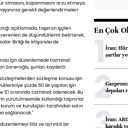
ur olmasını, kapanmasını arzu etmeyiz.
yaşanırsa gerekli değerlendirmeleri
ığı açıklamada, taşeron işçileri
En Çok O
1
renleri de düşündüklerini belirterek,
r Birliği ile istişarelerde
İran: Hü
şartlar ye
ması için düzenlemede tazminat
n Sarıeroğlu, şunları kaydetti:
2
en sözleşmelerden sözleşme konusu işin
Gazprom: 
kleniciye yüzde 80 ile yapılan işin
depoları 
zde 5'i oranında tazminat ödenecek. Bu
in yürütülmesinde kullandığı taşınırlar
3
u kurum ve kuruluşları tarafından satın
an sağlanacak."
İran: ABD 
üzenlemeyi titiz ve ayrıntılı bir
karşılık v