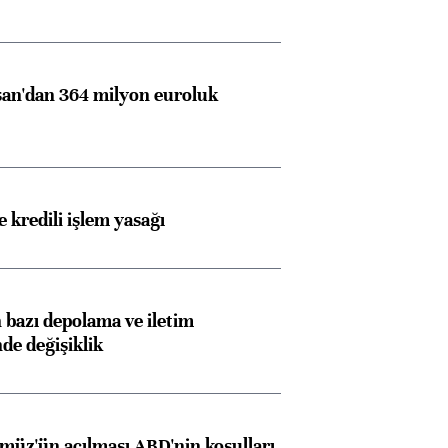
an'dan 364 milyon euroluk
 kredili işlem yasağı
bazı depolama ve iletim
nde değişiklik
müz'ün açılması ABD'nin koşulları