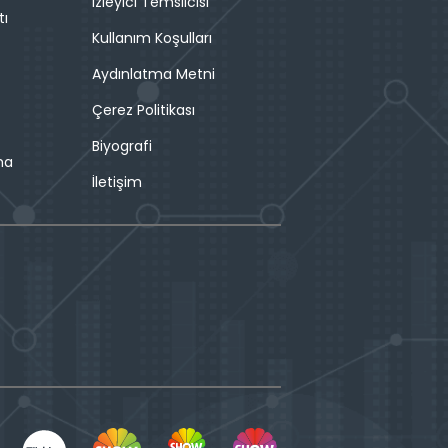
İzleyici Temsilcisi
tı
Kullanım Koşulları
Aydınlatma Metni
Çerez Politikası
Biyografi
ma
İletişim