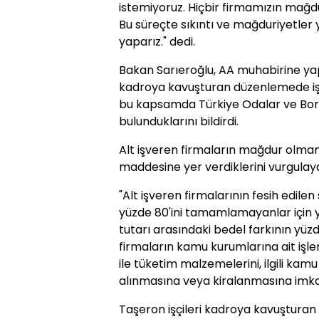
istemiyoruz. Hiçbir firmamızın mağd
Bu süreçte sıkıntı ve mağduriyetler 
yaparız." dedi.
Bakan Sarıeroğlu, AA muhabirine yapt
kadroya kavuşturan düzenlemede işve
bu kapsamda Türkiye Odalar ve Borsala
bulunduklarını bildirdi.
Alt işveren firmaların mağdur olma
maddesine yer verdiklerini vurgulaya
"Alt işveren firmalarının fesih edil
yüzde 80'ini tamamlamayanlar için yü
tutarı arasındaki bedel farkının yü
firmaların kamu kurumlarına ait işler
ile tüketim malzemelerini, ilgili kam
alınmasına veya kiralanmasına imk
Taşeron işçileri kadroya kavuşturan d