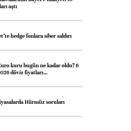
arı aştı
et’te hedge fonlara siber saldırı
Euro kuru bugün ne kadar oldu? 6
026 döviz fiyatları…
iyasalarda Hürmüz soruları