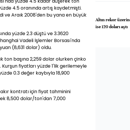
ası'nda yüzde 4.5 kadar düşerek ton
üzde 4.5 oranında artış kaydetmişti.
edi ve Araık 2008'den bu yana en büyük
Altın rekor üzeri
ise 120 doları aştı
ında yüzde 2.3 düştü ve 3.3620
Shanghai Vadeli İşlemler Borsası'nda
yuan (8,631 dolar) oldu.
k ton başına 2,259 dolar olurken çinko
. Kurşun fiyatları yüzde 1'lik gerilemeyle
 yüzde 0.3 değer kaybıyla 18,900
akır kontratı için fiyat tahminini
erek 8,500 dolar/ton'dan 7,000