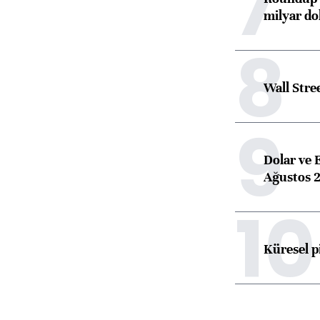
7
milyar dol
8
Wall Stre
9
Dolar ve 
Ağustos 2
10
Küresel p