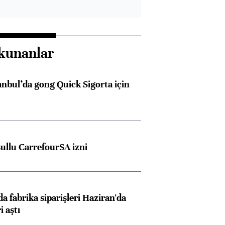
kunanlar
anbul’da gong Quick Sigorta için
şullu CarrefourSA izni
a fabrika siparişleri Haziran'da
i aştı