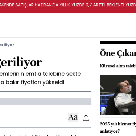
KENDE SATIŞLAR HAZİRAN'DA YILLIK YÜZDE 0,7 ARTTI; BEKLENTİ YÜZDE
eriliyor
Öne Çıka
geriliyor
Küresel altın taleb
mlerinin emtia talebine sekte
 bakır fiyatları yükseldi
2025 yılı hizmet f
anlatıyor?