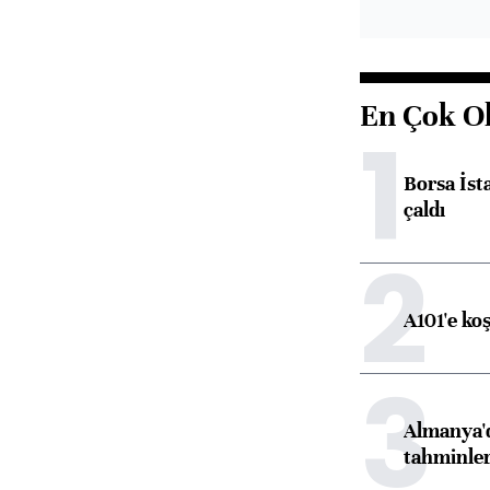
En Çok O
1
Borsa İst
çaldı
2
A101'e ko
3
Almanya'd
tahminler