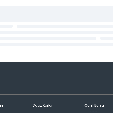
rı
Döviz Kurları
Canlı Borsa