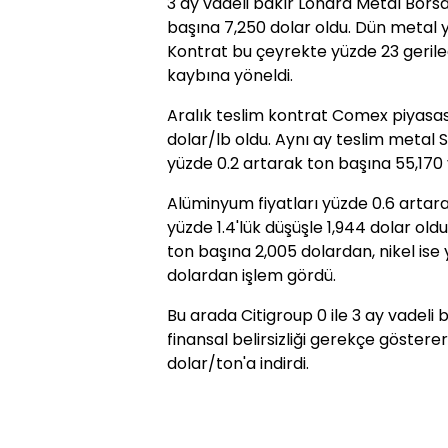
3 ay vadeli bakır Londra Metal Bors
başına 7,250 dolar oldu. Dün metal y
Kontrat bu çeyrekte yüzde 23 geril
kaybına yöneldi.
Aralık teslim kontrat Comex piyasas
dolar/lb oldu. Aynı ay teslim metal 
yüzde 0.2 artarak ton başına 55,170 
Alüminyum fiyatları yüzde 0.6 artara
yüzde 1.4'lük düşüşle 1,944 dolar oldu
ton başına 2,005 dolardan, nikel ise
dolardan işlem gördü.
Bu arada Citigroup 0 ile 3 ay vadeli b
finansal belirsizliği gerekçe göster
dolar/ton'a indirdi.