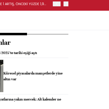
 1 ARTIŞ, ÖNCEKİ YÜZDE 1,9
EURO BÖLGESİ'NDE PERAKE
0,4 ARTIŞ
nlar
i 2025’te tarihi eşiği aştı
Küresel piyasalarda manşetlerde yine
altın var
iyatlarına yakın mercek: Alt kalemler ne