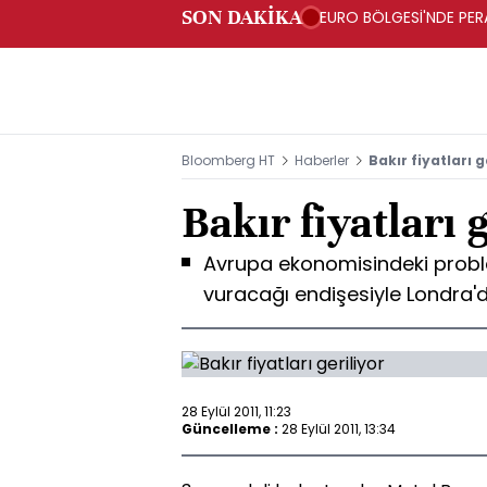
SON DAKİKA
EURO BÖLGESİ'NDE PERA
ARTIŞ
Bloomberg HT
Haberler
Bakır fiyatları g
Bakır fiyatları 
Avrupa ekonomisindeki proble
vuracağı endişesiyle Londra'da
28 Eylül 2011, 11:23
Güncelleme :
28 Eylül 2011, 13:34