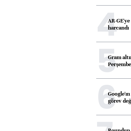
4
AR-GE'ye 
harcandı
5
Gram alt
Perşembe 
6
Google'ın
görev değ
Roundup d