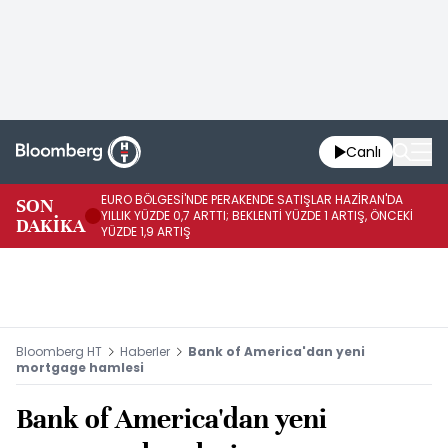
Canlı
EURO BÖLGESİ'NDE PERAKENDE SATIŞLAR HAZİRAN'DA
EU
SON
YILLIK YÜZDE 0,7 ARTTI; BEKLENTİ YÜZDE 1 ARTIŞ, ÖNCEKİ
AY
DAKİKA
YÜZDE 1,9 ARTIŞ
ÖN
Bloomberg HT
Haberler
Bank of America'dan yeni
mortgage hamlesi
Bank of America'dan yeni