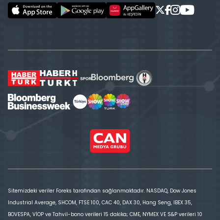
Sitemizdeki veriler Foreks tarafından sağlanmaktadır. NASDAQ, Dow Jones
Industrial Average, SHCOM, FTSE 100, CAC 40, DAX 30, Hang Seng, IBEX 35,
BOVESPA, VİOP ve Tahvil-bono verileri 15 dakika; CME, NYMEX VE S&P verileri 10