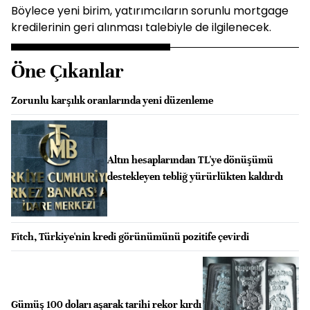
Böylece yeni birim, yatırımcıların sorunlu mortgage
kredilerinin geri alınması talebiyle de ilgilenecek.
Öne Çıkanlar
Zorunlu karşılık oranlarında yeni düzenleme
Altın hesaplarından TL'ye dönüşümü
destekleyen tebliğ yürürlükten kaldırdı
Fitch, Türkiye'nin kredi görünümünü pozitife çevirdi
Gümüş 100 doları aşarak tarihi rekor kırdı