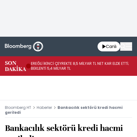
Canlı
SON
EREĞLİ İKİNCİ ÇEYREKTE 8,5 MİLYAR TL NET KAR ELDE ETTİ;
BO
DAKİKA
BEKLENTİ 5,4 MİLYAR TL
YÜ
Bloomberg HT
Haberler
Bankacılık sektörü kredi hacmi
geriledi
Bankacılık sektörü kredi hacmi