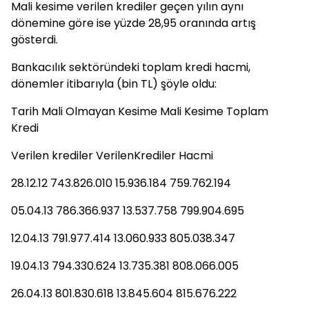
Mali kesime verilen krediler geçen yılın aynı
dönemine göre ise yüzde 28,95 oranında artış
gösterdi.
Bankacılık sektöründeki toplam kredi hacmi,
dönemler itibarıyla (bin TL) şöyle oldu:
Tarih Mali Olmayan Kesime Mali Kesime Toplam
Kredi
Verilen krediler VerilenKrediler Hacmi
28.12.12 743.826.010 15.936.184 759.762.194
05.04.13 786.366.937 13.537.758 799.904.695
12.04.13 791.977.414 13.060.933 805.038.347
19.04.13 794.330.624 13.735.381 808.066.005
26.04.13 801.830.618 13.845.604 815.676.222