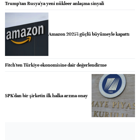
Trump'tan Rusya'ya yeni nükleer anlaşma sinyali
Amazon 2025'i güçlü büyümeyle kapattı
Fitch'ten Türkiye ekonomisine dair değerlendirme
SPK'dan bir şirketin ilk halka arzına onay