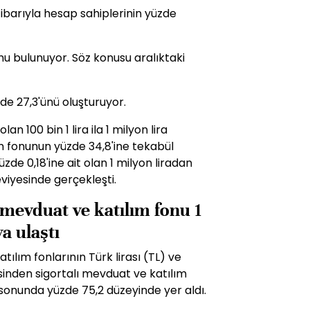
tibarıyla hesap sahiplerinin yüzde
fonu bulunuyor. Söz konusu aralıktaki
de 27,3'ünü oluşturuyor.
an 100 bin 1 lira ila 1 milyon lira
ım fonunun yüzde 34,8'ine tekabül
zde 0,18'ine ait olan 1 milyon liradan
eviyesinde gerçekleşti.
t mevduat ve katılım fonu 1
a ulaştı
lım fonlarının Türk lirası (TL) ve
nsinden sigortalı mevduat ve katılım
 sonunda yüzde 75,2 düzeyinde yer aldı.