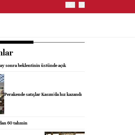
OYAK ÇİMENTO İKİNCİ ÇEY
nlar
 ay sonra beklentinin üstünde açık
Perakende satışlar Kasım'da hız kazandı
dan 60 tahmin