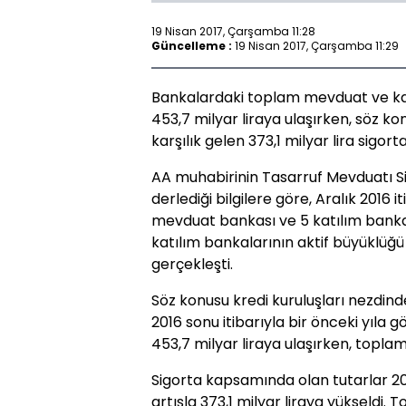
19 Nisan 2017, Çarşamba 11:28
Güncelleme :
19 Nisan 2017, Çarşamba 11:29
Bankalardaki toplam mevduat ve katıl
453,7 milyar liraya ulaşırken, söz ko
karşılık gelen 373,1 milyar lira sigo
AA muhabirinin Tasarruf Mevduatı S
derlediği bilgilere göre, Aralık 2016 
mevduat bankası ve 5 katılım bankas
katılım bankalarının aktif büyüklüğü 
gerçekleşti.
Söz konusu kredi kuruluşları nezdind
2016 sonu itibarıyla bir önceki yıla g
453,7 milyar liraya ulaşırken, toplam 
Sigorta kapsamında olan tutarlar 20
artışla 373,1 milyar liraya yükseldi