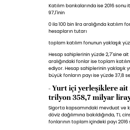
Katılım bankalarında ise 2016 sonu i
97,1'inin
0 ila 100 bin lira aralığında katılım 
hesapların tutarı
toplam katılım fonunun yaklaşık yüz
Hesap sahiplerinin yüzde 2,7'sine ait ol
aralığındaki fonlar ise toplam katıl
ediyor. Hesap sahiplerinin yaklaşık yü
büyük fonların payı ise yüzde 37,8 s
- Yurt içi yerleşiklere ai
trilyon 358,7 milyar liray
Sigorta kapsamındaki mevduat ve katı
döviz dağılımına bakıldığında, TL ci
fonlarının toplam içindeki payı 2016