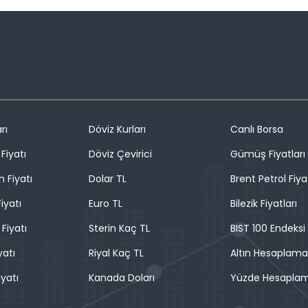
rı
Döviz Kurları
Canlı Borsa
Fiyatı
Döviz Çevirici
Gümüş Fiyatları
n Fiyatı
Dolar TL
Brent Petrol Fiya
iyatı
Euro TL
Bilezik Fiyatları
 Fiyatı
Sterin Kaç TL
BIST 100 Endeksi
yatı
Riyal Kaç TL
Altın Hesaplama
iyatı
Kanada Doları
Yüzde Hesapla