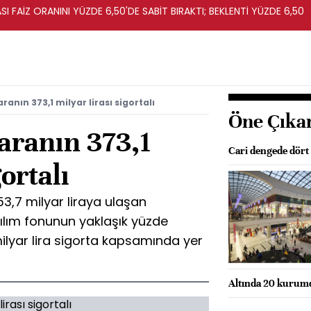
I FAİZ ORANINI YÜZDE 6,50'DE SABİT BIRAKTI; BEKLENTİ YÜZDE 6,50
anın 373,1 milyar lirası sigortalı
Öne Çıka
aranın 373,1
Cari dengede dört
gortalı
453,7 milyar liraya ulaşan
lım fonunun yaklaşık yüzde
 milyar lira sigorta kapsamında yer
Altında 20 kurum