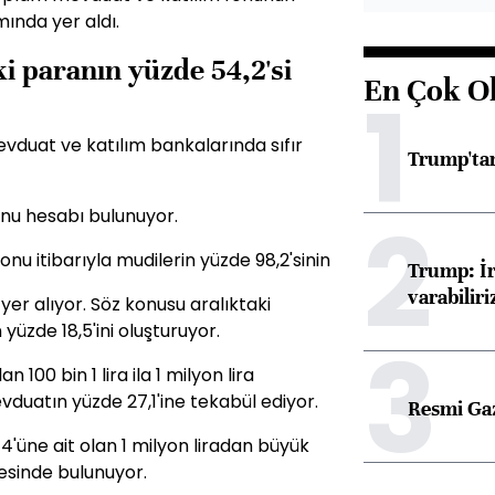
mında yer aldı.
i paranın yüzde 54,2'si
En Çok O
1
mevduat ve katılım bankalarında sıfır
Trump'tan
2
onu hesabı bulunuyor.
nu itibarıyla mudilerin yüzde 98,2'sinin
Trump: İr
varabiliri
 yer alıyor. Söz konusu aralıktaki
üzde 18,5'ini oluşturuyor.
3
n 100 bin 1 lira ila 1 milyon lira
duatın yüzde 27,1'ine tekabül ediyor.
Resmi Ga
4'üne ait olan 1 milyon liradan büyük
esinde bulunuyor.