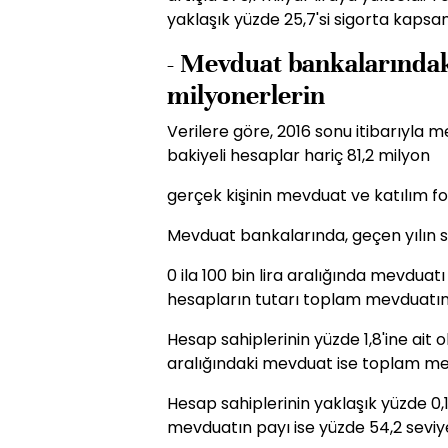
yaklaşık yüzde 25,7'si sigorta kapsa
- Mevduat bankalarındak
milyonerlerin
Verilere göre, 2016 sonu itibarıyla 
bakiyeli hesaplar hariç 81,2 milyon
gerçek kişinin mevduat ve katılım f
Mevduat bankalarında, geçen yılın so
0 ila 100 bin lira aralığında mevduatı
hesapların tutarı toplam mevduatın y
Hesap sahiplerinin yüzde 1,8'ine ait ola
aralığındaki mevduat ise toplam mev
Hesap sahiplerinin yaklaşık yüzde 0,1
mevduatın payı ise yüzde 54,2 seviy