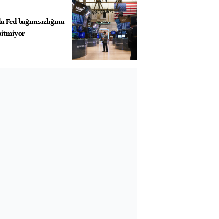
a Fed bağımsızlığına
bitmiyor