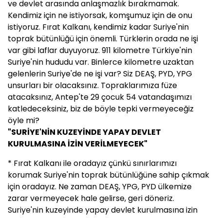
ve devlet arasında anlaşmazlık bırakmamak.
Kendimiz için ne istiyorsak, komşumuz için de onu
istiyoruz. Fırat Kalkanı, kendimiz kadar Suriye'nin
toprak bütünlüğü için önemli. Türklerin orada ne işi
var gibi laflar duyuyoruz. 911 kilometre Türkiye'nin
Suriye'nin hududu var. Binlerce kilometre uzaktan
gelenlerin Suriye'de ne işi var? Siz DEAŞ, PYD, YPG
unsurları bir olacaksınız. Topraklarımıza füze
atacaksınız, Antep'te 29 çocuk 54 vatandaşımızı
katledeceksiniz, biz de böyle tepki vermeyeceğiz
öyle mi?
"SURİYE'NİN KUZEYİNDE YAPAY DEVLET
KURULMASINA İZİN VERİLMEYECEK"
* Fırat Kalkanı ile oradayız çünkü sınırlarımızı
korumak Suriye'nin toprak bütünlüğüne sahip çıkmak
için oradayız. Ne zaman DEAŞ, YPG, PYD ülkemize
zarar vermeyecek hale gelirse, geri döneriz.
Suriye'nin kuzeyinde yapay devlet kurulmasına izin