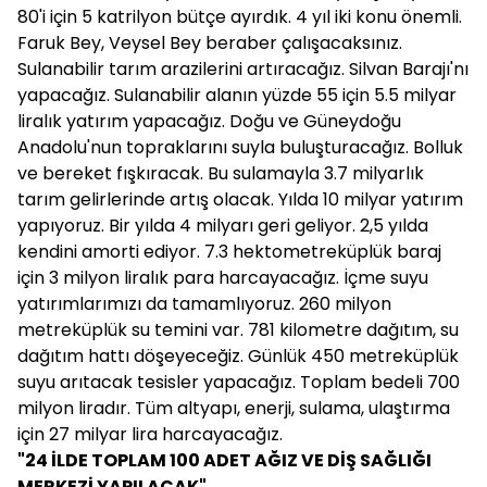
80'i için 5 katrilyon bütçe ayırdık. 4 yıl iki konu önemli.
Faruk Bey, Veysel Bey beraber çalışacaksınız.
Sulanabilir tarım arazilerini artıracağız. Silvan Barajı'nı
yapacağız. Sulanabilir alanın yüzde 55 için 5.5 milyar
liralık yatırım yapacağız. Doğu ve Güneydoğu
Anadolu'nun topraklarını suyla buluşturacağız. Bolluk
ve bereket fışkıracak. Bu sulamayla 3.7 milyarlık
tarım gelirlerinde artış olacak. Yılda 10 milyar yatırım
yapıyoruz. Bir yılda 4 milyarı geri geliyor. 2,5 yılda
kendini amorti ediyor. 7.3 hektometreküplük baraj
için 3 milyon liralık para harcayacağız. İçme suyu
yatırımlarımızı da tamamlıyoruz. 260 milyon
metreküplük su temini var. 781 kilometre dağıtım, su
dağıtım hattı döşeyeceğiz. Günlük 450 metreküplük
suyu arıtacak tesisler yapacağız. Toplam bedeli 700
milyon liradır. Tüm altyapı, enerji, sulama, ulaştırma
için 27 milyar lira harcayacağız.
"24 İLDE TOPLAM 100 ADET AĞIZ VE DİŞ SAĞLIĞI
MERKEZİ YAPILACAK"