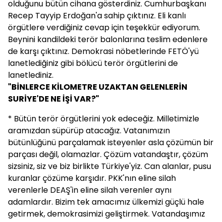
olduğunu bütün cihana gösterdiniz. Cumhurbaşkanı
Recep Tayyip Erdoğan'a sahip çıktınız. Eli kanlı
örgütlere verdiğiniz cevap için teşekkür ediyorum.
Beynini kandildeki terör balonlarına teslim edenlere
de karşı çıktınız. Demokrasi nöbetlerinde FETÖ'yü
lanetlediğiniz gibi bölücü terör örgütlerini de
lanetlediniz.
"BİNLERCE KİLOMETRE UZAKTAN GELENLERİN
SURİYE'DE NE İŞİ VAR?"
* Bütün terör örgütlerini yok edeceğiz. Milletimizle
aramızdan süpürüp atacağız. Vatanımızın
bütünlüğünü parçalamak isteyenler asla çözümün bir
parçası değil, olamazlar. Çözüm vatandaştır, çözüm
sizsiniz, siz ve biz birlikte Türkiye'yiz. Can alanlar, pusu
kuranlar çözüme karşıdır. PKK'nın eline silah
verenlerle DEAŞ'in eline silah verenler aynı
adamlardır. Bizim tek amacımız ülkemizi güçlü hale
getirmek, demokrasimizi geliştirmek. Vatandaşımız