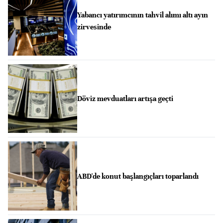
Yabancı yatırımcının tahvil alımı altı ayın
zirvesinde
Döviz mevduatları artışa geçti
ABD'de konut başlangıçları toparlandı