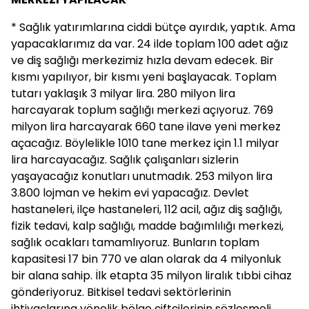
* Sağlık yatırımlarına ciddi bütçe ayırdık, yaptık. Ama
yapacaklarımız da var. 24 ilde toplam 100 adet ağız
ve diş sağlığı merkezimiz hızla devam edecek. Bir
kısmı yapılıyor, bir kısmı yeni başlayacak. Toplam
tutarı yaklaşık 3 milyar lira. 280 milyon lira
harcayarak toplum sağlığı merkezi açıyoruz. 769
milyon lira harcayarak 660 tane ilave yeni merkez
açacağız. Böylelikle 1010 tane merkez için 1.1 milyar
lira harcayacağız. Sağlık çalışanları sizlerin
yaşayacağız konutları unutmadık. 253 milyon lira
3.800 lojman ve hekim evi yapacağız. Devlet
hastaneleri, ilçe hastaneleri, 112 acil, ağız diş sağlığı,
fizik tedavi, kalp sağlığı, madde bağımlılığı merkezi,
sağlık ocakları tamamlıyoruz. Bunların toplam
kapasitesi 17 bin 770 ve alan olarak da 4 milyonluk
bir alana sahip. İlk etapta 35 milyon liralık tıbbi cihaz
gönderiyoruz. Bitkisel tedavi sektörlerinin
ihtiyaçlarına yönelik bölge çiftçilerinin sözleşmeli