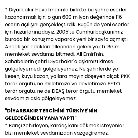
* Diyarbakır Havalimanı ile birlikte bu şehre eserler
kazandırmak için, o gün 600 milyon değerinde 116
eserin açılışını gerçekleştirdik. Bugün de yeni eserler
için huzurlarınızdayız. 2005'te Cumhurbaşkanımız
burada bir konuşma yaparak yeni bir sayfa açmıştı.
Ancak şer odakları ellerinden geleni yaptı. Bizim
memleket sevdamız bitmedi. Ali Emiri'nin,
Sahabelerin şehri Diyarbakır'a aşkımızı kimse
gölgeleyemedi, gölgeleyemez. Ne şehirlerde yol
kesen, kuyu kazan, yollara mayın döşeyen alçak PKK
terör örgütü, ne milletimize ve devletimize FETÖ
terör örgütü, ne de DEAŞ terör örgütü memleket
sevdamızı asla gölgeleyemez.
"DİYARBAKIR TERCİHİNİ TÜRKİYE'NİN
GELECEĞİNDEN YANA YAPTI"
* Barışı zehirleyen, kardeş kanı dökmek isteyenler
bizi memleket sevdamızdan vazgeçiremez.