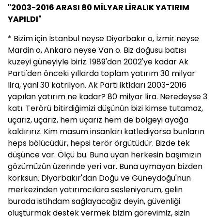
"2003-2016 ARASI 80 MİLYAR LİRALIK YATIRIM
YAPILDI"
* Bizim için İstanbul neyse Diyarbakır o, İzmir neyse
Mardin o, Ankara neyse Van o. Biz doğusu batısı
kuzeyi güneyiyle biriz. 1989'dan 2002'ye kadar Ak
Parti'den önceki yıllarda toplam yatırım 30 milyar
lira, yani 30 katrilyon. Ak Parti iktidarı 2003-2016
yapılan yatırım ne kadar? 80 milyar lira. Neredeyse 3
katı. Terörü bitirdiğimizi düşünün bizi kimse tutamaz,
uçarız, uçarız, hem uçarız hem de bölgeyi ayağa
kaldırırız. Kim masum insanları katlediyorsa bunların
heps bölücüdür, hepsi terör örgütüdür. Bizde tek
düşünce var. Ölçü bu. Buna uyan herkesin başımızın
gözümüzün üzerinde yeri var. Buna uymayan bizden
korksun. Diyarbakır'dan Doğu ve Güneydoğu'nun
merkezinden yatırımcılara sesleniyorum, gelin
burada istihdam sağlayacağız deyin, güvenliği
oluşturmak destek vermek bizim görevimiz, sizin