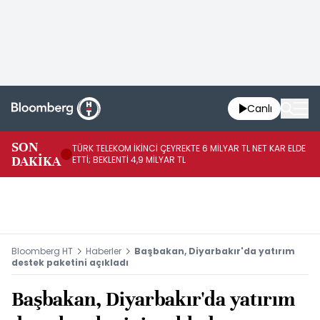
Canlı
SON
TÜRK TELEKOM İKİNCİ ÇEYREKTE 6 MİLYAR TL NET KAR ELDE
AB
DAKİKA
ETTİ; BEKLENTİ 4,9 MİLYAR TL
İR
Bloomberg HT
Haberler
Başbakan, Diyarbakır'da yatırım
destek paketini açıkladı
Başbakan, Diyarbakır'da yatırım