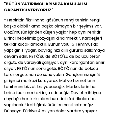
"BÜTÜN YATIRIMCILARIMIZA KAMU ALIM
GARANTİSİ VERİYORUZ"
* Hepinizin fikri inancı gözünün rengi teninin rengi
başka olabilir ama başka olmayan bir şeyimiz var.
Gözümüzün içinden düşen yaşlar hep aynı renktir.
Birinci hedefimiz gözyaşını dindirmektir. Kardeşleri
tekrar kucaklamaktır. Bunun yolu 15 Temmuz'da
yaptığınızı yağın, bayrağınızı alın gururla sallamaya
devam edin. FETÖ'sü de BÖTÖ'sü de bölücü terör
örgütü de vardiyalı çalışıyor, aynı karargahtan emir
alıyor. FETÖ'nün sonu geldi, BÖTÖ'nün de bölücü
terör örgütünün de sonu yakın. Gençlerimiz için 8
girişimci merkezi kuruyoruz. Mal ve hizmetlerin
tanıtımını bizzat biz yapacağız. Merkezlerin her
birine fuar merkezi inşa edeceğiz. Devletin ihtiyaç
duyduğu her türlü alımı buradaki fabrikalardan
yapılacak. Ürettiğimiz ürünleri nasıl satacağız.
Dünyaya Türkiye 4 milyon dolar yardım yapıyor.