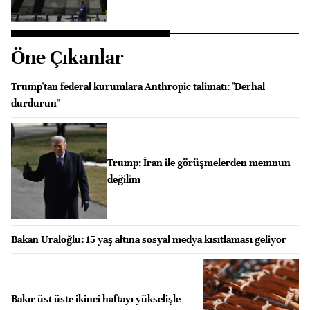
Öne Çıkanlar
Trump'tan federal kurumlara Anthropic talimatı: "Derhal
durdurun"
Trump: İran ile görüşmelerden memnun
değilim
Bakan Uraloğlu: 15 yaş altına sosyal medya kısıtlaması geliyor
Bakır üst üste ikinci haftayı yükselişle