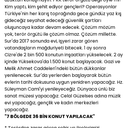
Kim yaptı, kim şehit ediyor gençleri? Operasyonlar
Türkiye'nin her karış toprağında gece gündüz yaz kış
gideceğiz seyahat edeceği güvenlik şartları
oluşuncaya kadar devam edecek. Çözüm mözüm
yok, terör örgütü ile çözüm olmaz. Çözüm millette.
Sur'da 2017 sonunda evi, işyeri zarar gören
vatandaşların mağduriyeti bitecek. 1 ay sonra
Cizre'de 2 bin 500 konutun inşaatları yükselecek. 2 ay
içinde Yüksekova'da 1.500 konut başlayacak. Gazi ve
Melik Ahmet Caddeleri'ndeki bütün dükkanlar
yenilenecek. Sur'da yerlerden başlayarak bütün
evlerin tarihi dokusuna uygun yenidren yapacağız. Hz.
Süleyman Cami'yi yenileyeceğiz. Dünyaca ünlü biz
sanat müzesi yapacağız. Celal Güzelses adına müzik
evi yapacağız, gençlik ve kadın merkezleri
yapacağız.
"7 BÖLGEDE 36 BİN KONUT YAPILACAK"
* Terörden zarar gören şehir ve ilçelerimizi