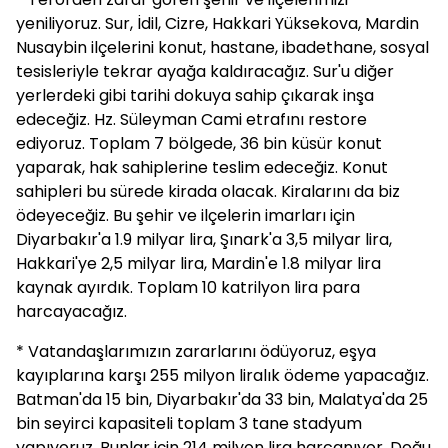
yeniliyoruz. Sur, İdil, Cizre, Hakkari Yüksekova, Mardin
Nusaybin ilçelerini konut, hastane, ibadethane, sosyal
tesisleriyle tekrar ayağa kaldıracağız. Sur'u diğer
yerlerdeki gibi tarihi dokuya sahip çıkarak inşa
edeceğiz. Hz. Süleyman Cami etrafını restore
ediyoruz. Toplam 7 bölgede, 36 bin küsür konut
yaparak, hak sahiplerine teslim edeceğiz. Konut
sahipleri bu sürede kirada olacak. Kiralarını da biz
ödeyeceğiz. Bu şehir ve ilçelerin imarları için
Diyarbakır'a 1.9 milyar lira, Şınark'a 3,5 milyar lira,
Hakkari'ye 2,5 milyar lira, Mardin'e 1.8 milyar lira
kaynak ayırdık. Toplam 10 katrilyon lira para
harcayacağız.
* Vatandaşlarımızın zararlarını ödüyoruz, eşya
kayıplarına karşı 255 milyon liralık ödeme yapacağız.
Batman'da 15 bin, Diyarbakır'da 33 bin, Malatya'da 25
bin seyirci kapasiteli toplam 3 tane stadyum
yapıyoruz. Bunlar için 214 milyon lira harcanıyor. Doğu