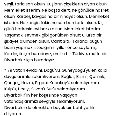
yeşil, tarla sarı olsun; Kuşların çiçeklerin diyarı olsun.
Memleket isterim. Ne başta dert, ne gönülde hasret
olsun; Kardeş kavgasına bir nihayet olsun. Memleket
isterim. Ne zengin fakir, ne sen ben farkı olsun; Kış
günü herkesin evi barkı olsun. Memleket isterim.
Yaşamak, sevmek gibi gönülden olsun; Olursa bir
şikâyet ölümden olsun. Cahit Sıtkı Tarancı bugün
bizim yapmak istediğimizi yıllar önce söylemiş.
Kardeşlik için buradayız, mutlu bir Türkiye, mutlu bir
Diyarbakır için buradayız.
* 79 vatan evladını, Doğu'yu, Güneydoğu'yu en kalbi
duygularımla selamlıyorum. Bağlar, Bismil, Çermik,
Çüngüş, Hazro, Ergani, Kocaköy'ü selamlıyorum.
Kulp'u, Lice'yi, Silvan'ı, Sur'u selamlıyorum.
Diyarbakır'ın her köşesinde yaşayan
vatandaşlarımızı sevgiyle selamlıyorum.
Diyarbakır'da olmaktan büyük bir bahtiyarlık
diliyorum.