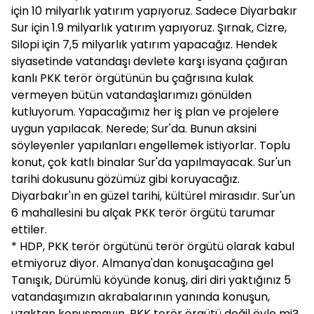
için 10 milyarlık yatırım yapıyoruz. Sadece Diyarbakır
Sur için 1.9 milyarlık yatırım yapıyoruz. Şırnak, Cizre,
Silopi için 7,5 milyarlık yatırım yapacağız. Hendek
siyasetinde vatandaşı devlete karşı isyana çağıran
kanlı PKK terör örgütünün bu çağrısına kulak
vermeyen bütün vatandaşlarımızı gönülden
kutluyorum. Yapacağımız her iş plan ve projelere
uygun yapılacak. Nerede; Sur'da. Bunun aksini
söyleyenler yapılanları engellemek istiyorlar. Toplu
konut, çok katlı binalar Sur'da yapılmayacak. Sur'un
tarihi dokusunu gözümüz gibi koruyacağız.
Diyarbakır'ın en güzel tarihi, kültürel mirasıdır. Sur'un
6 mahallesini bu alçak PKK terör örgütü tarumar
ettiler.
* HDP, PKK terör örgütünü terör örgütü olarak kabul
etmiyoruz diyor. Almanya'dan konuşacağına gel
Tanışık, Dürümlü köyünde konuş, diri diri yaktığınız 5
vatandaşımızın akrabalarının yanında konuşun,
uzaktan konuşmayın. PKK terör örgütü değil öyle mi?