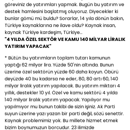
göreviniz de yatırımları yapmak. Bugün bu yatırım ve
destek hamlesini başlatmış oluyoruz. Diyecekler ki
bunlar gömü mü buldu? Sorarlar, 14 yıla dönün bakın,
Türkiye kaynaklarına ne ilave oldu? Kaynak insan,
kaynak Türkiye kardeşim, Türkiye...
"4 YILDA ÖZEL SEKTÖR VE KAMU 140 MİLYAR LİRALIK
YATIRIM YAPACAK"
* Bütün bu yatırımların toplam tutarı kamunun
yaptığı 62 milyar lira. Yüzde 50'nin altında. Bunun
üzerine özel sektörün yüzde 60 daha koyun. Öbürü
deyüzde 40 bu kadarsa ne eder, 80, 80 artı 60, 140
milyar liralık yatırım yapılacak. Bu yatırım miktarı 4
yıllık, destekler 10 yıl. Özel ve kamu sektörü 4 yılda
140 milyar liralık yatırım yapacak. Yapılıyor mu
yapılmıyor mu bunun takibi de sizin işiniz. Ak Parti
suyun üzerine yazı yazan bir parti değil, sözü senettir.
Kaynak problemimiz yok. Bu millete hizmet etmek
bizim boynumuzun borcudur. 23 ilimizde