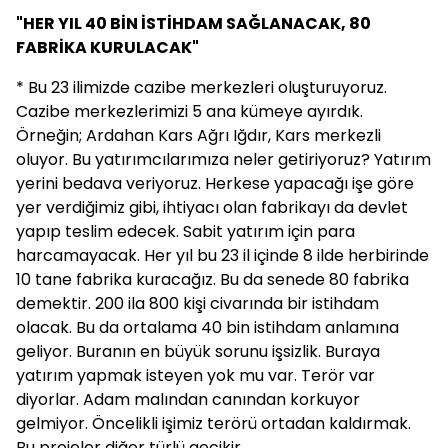
"HER YIL 40 BİN İSTİHDAM SAĞLANACAK, 80
FABRİKA KURULACAK"
* Bu 23 ilimizde cazibe merkezleri oluşturuyoruz.
Cazibe merkezlerimizi 5 ana kümeye ayırdık.
Örneğin; Ardahan Kars Ağrı Iğdır, Kars merkezli
oluyor. Bu yatırımcılarımıza neler getiriyoruz? Yatırım
yerini bedava veriyoruz. Herkese yapacağı işe göre
yer verdiğimiz gibi, ihtiyacı olan fabrikayı da devlet
yapıp teslim edecek. Sabit yatırım için para
harcamayacak. Her yıl bu 23 il içinde 8 ilde herbirinde
10 tane fabrika kuracağız. Bu da senede 80 fabrika
demektir. 200 ila 800 kişi civarında bir istihdam
olacak. Bu da ortalama 40 bin istihdam anlamına
geliyor. Buranın en büyük sorunu işsizlik. Buraya
yatırım yapmak isteyen yok mu var. Terör var
diyorlar. Adam malından canından korkuyor
gelmiyor. Öncelikli işimiz terörü ortadan kaldırmak.
Bu projeler diğer türlü gecikir.