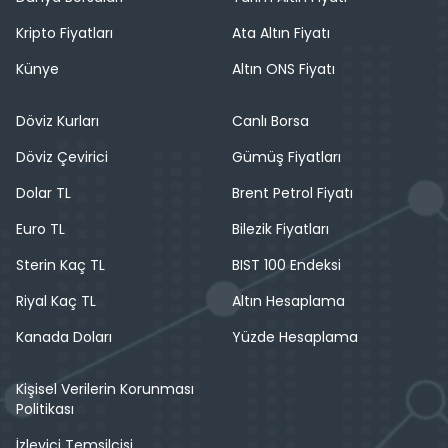
Kripto Fiyatları
Ata Altın Fiyatı
Künye
Altın ONS Fiyatı
Döviz Kurları
Canlı Borsa
Döviz Çevirici
Gümüş Fiyatları
Dolar TL
Brent Petrol Fiyatı
Euro TL
Bilezik Fiyatları
Sterin Kaç TL
BIST 100 Endeksi
Riyal Kaç TL
Altın Hesaplama
Kanada Doları
Yüzde Hesaplama
Kişisel Verilerin Korunması
Politikası
İzleyici Temsilcisi