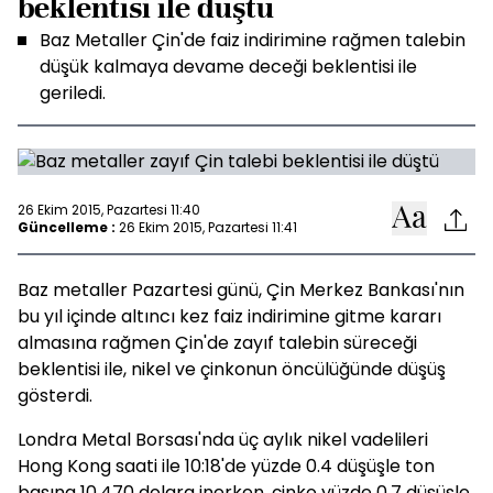
beklentisi ile düştü
Baz Metaller Çin'de faiz indirimine rağmen talebin
düşük kalmaya devame deceği beklentisi ile
geriledi.
26 Ekim 2015, Pazartesi 11:40
Güncelleme :
26 Ekim 2015, Pazartesi 11:41
Baz metaller Pazartesi günü, Çin Merkez Bankası'nın
bu yıl içinde altıncı kez faiz indirimine gitme kararı
almasına rağmen Çin'de zayıf talebin süreceği
beklentisi ile, nikel ve çinkonun öncülüğünde düşüş
gösterdi.
Londra Metal Borsası'nda üç aylık nikel vadelileri
Hong Kong saati ile 10:18'de yüzde 0.4 düşüşle ton
başına 10,470 dolara inerken, çinko yüzde 0.7 düşüşle