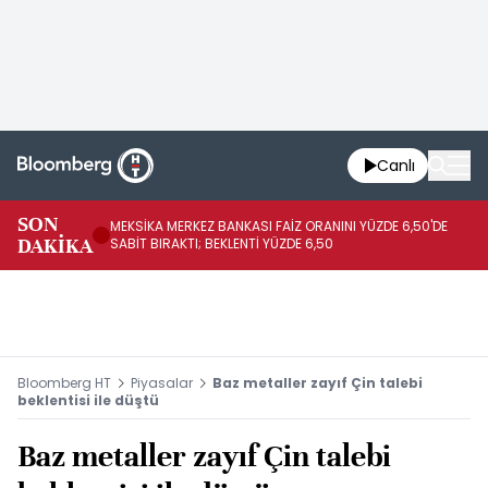
Canlı
SON
MEKSİKA MERKEZ BANKASI FAİZ ORANINI YÜZDE 6,50'DE
OY
DAKİKA
SABİT BIRAKTI; BEKLENTİ YÜZDE 6,50
AÇ
Bloomberg HT
Piyasalar
Baz metaller zayıf Çin talebi
beklentisi ile düştü
Baz metaller zayıf Çin talebi