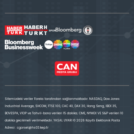
Sitemizdeki veriler Foreks tarafından sağlanmaktadır. NASDAQ, Dow Jones
Industrial Average, SHCOM, FTSE 100, CAC 40, DAX 30, Hang Seng, IBEX 35,
BOVESPA, VİOP ve Tahvil-bono verileri 15 dakika; CME, NYMEX VE S&P verileri 10
dakika gecikmeli verilmektedir. YASAL UYARI © 2026 Kayıtlı Elektronik Posta
Adresi : cgorsel@hs03.kep.tr