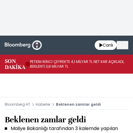
Canlı
SON
PETKİM İKİNCİ ÇEYREKTE 4,1 MİLYAR TL NET KAR AÇIKLADI,
İR
DAKİKA
BEKLENTİ 3,8 MİLYAR TL
UY
Bloomberg HT
Haberler
Beklenen zamlar geldi
Beklenen zamlar geldi
Maliye Bakanlığı tarafından 3 kalemde yapılan