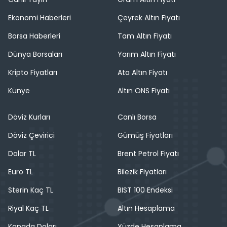
Ekonomi Haberleri
Çeyrek Altın Fiyatı
Borsa Haberleri
Tam Altın Fiyatı
Dünya Borsaları
Yarım Altın Fiyatı
Kripto Fiyatları
Ata Altın Fiyatı
Künye
Altın ONS Fiyatı
Döviz Kurları
Canlı Borsa
Döviz Çevirici
Gümüş Fiyatları
Dolar TL
Brent Petrol Fiyatı
Euro TL
Bilezik Fiyatları
Sterin Kaç TL
BIST 100 Endeksi
Riyal Kaç TL
Altın Hesaplama
Kanada Doları
Yüzde Hesaplama