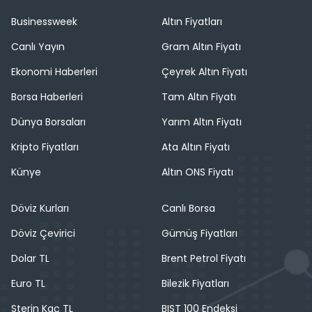
Businessweek
Altın Fiyatları
Canlı Yayın
Gram Altın Fiyatı
Ekonomi Haberleri
Çeyrek Altın Fiyatı
Borsa Haberleri
Tam Altın Fiyatı
Dünya Borsaları
Yarım Altın Fiyatı
Kripto Fiyatları
Ata Altın Fiyatı
Künye
Altın ONS Fiyatı
Döviz Kurları
Canlı Borsa
Döviz Çevirici
Gümüş Fiyatları
Dolar TL
Brent Petrol Fiyatı
Euro TL
Bilezik Fiyatları
Sterin Kaç TL
BIST 100 Endeksi