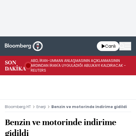
Canlı
ABD, İRAN-UMMAN ANLAŞMASININ AÇIKLANMASININ
AB
SON
ARDINDAN İRAN'A UYGULADIĞI ABLUKAYI KALDIRACAK -
GE
DAKİKA
REUTERS
UY
Bloomberg HT
Enerji
Benzin ve motorinde indirime gidildi
Benzin ve motorinde indirime
gidildi