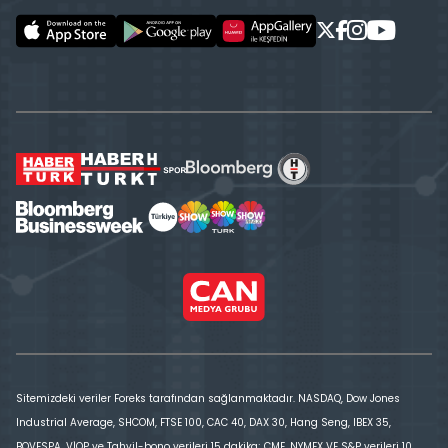
Sitemizdeki veriler Foreks tarafından sağlanmaktadır. NASDAQ, Dow Jones
Industrial Average, SHCOM, FTSE 100, CAC 40, DAX 30, Hang Seng, IBEX 35,
BOVESPA, VİOP ve Tahvil-bono verileri 15 dakika; CME, NYMEX VE S&P verileri 10