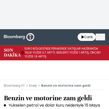
Canlı
EURO BÖLGESİ'NDE PERAKENDE SATIŞLAR HAZİRAN'DA
EU
SON
YILLIK YÜZDE 0,7 ARTTI; BEKLENTİ YÜZDE 1 ARTIŞ, ÖNCEKİ
AY
DAKİKA
YÜZDE 1,9 ARTIŞ
ÖN
Bloomberg HT
Enerji
Benzin ve motorine zam geldi
Benzin ve motorine zam geldi
Yükselen petrol ve dolar kuru nedeniyle 15 Mayıs