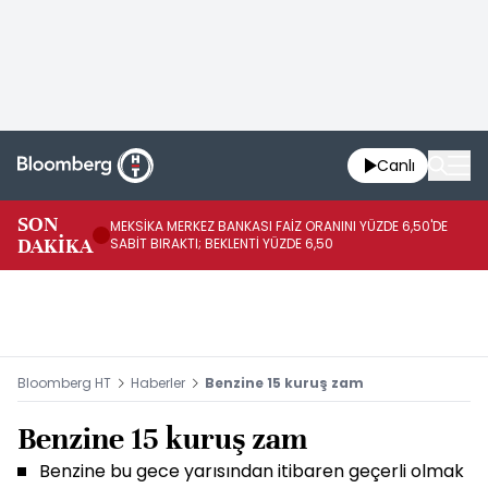
Canlı
SON
MEKSİKA MERKEZ BANKASI FAİZ ORANINI YÜZDE 6,50'DE
OY
DAKİKA
SABİT BIRAKTI; BEKLENTİ YÜZDE 6,50
AÇ
Bloomberg HT
Haberler
Benzine 15 kuruş zam
Benzine 15 kuruş zam
Benzine bu gece yarısından itibaren geçerli olmak