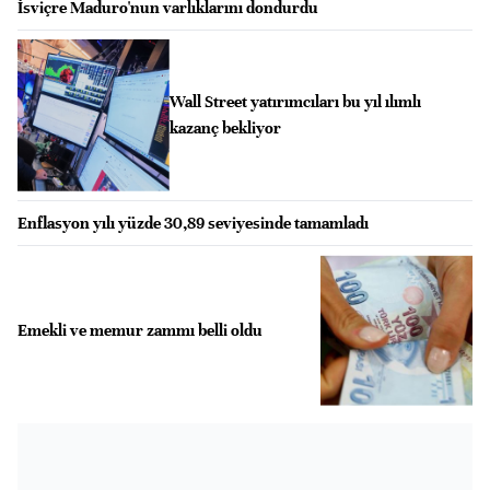
İsviçre Maduro'nun varlıklarını dondurdu
Wall Street yatırımcıları bu yıl ılımlı
kazanç bekliyor
Enflasyon yılı yüzde 30,89 seviyesinde tamamladı
Emekli ve memur zammı belli oldu