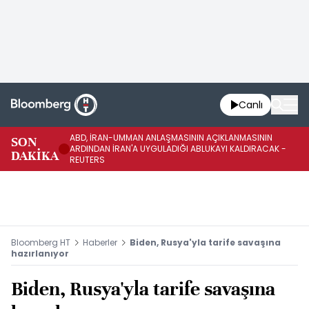
Canlı
ABD, İRAN-UMMAN ANLAŞMASININ AÇIKLANMASININ
AB
SON
ARDINDAN İRAN'A UYGULADIĞI ABLUKAYI KALDIRACAK -
GE
DAKİKA
REUTERS
UY
Bloomberg HT
Haberler
Biden, Rusya'yla tarife savaşına
hazırlanıyor
Biden, Rusya'yla tarife savaşına