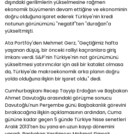
dışındaki gerilimlerin yükselmesine rağmen
ekonomik büyümenin devam ettiğine ve ekonominin
doğru olduğuna işaret ederek Türkiye'nin kredi
notunun görünümünü "negatif"ten "durağan"a
yükseltmişti.
Ata Portföy'den Mehmet Gerz, "Geçtiğimiz hafta
yaşanan düşüş, bir önceki ralliyi kaçıranlara giriş
imkanı verdi. S&P'nin Türkiye'nin not görünümünü
yükseltmesi yatırımcılar için asli bir katalist olmasa
da, Türkiye'de makroekonomik arka planın doğru
yolda olduğuna ilişkin bir işaret oldu." dedi.
Cumhurbaşkanı Recep Tayyip Erdoğan ve Başbakan
Ahmet Davutoğlu arasındaki görüşme sonucu
Davutoğlu'nun Perşembe günü Başbakanlık görevini
bırakacağına ilişkin açıklamasının ardından, Cuma
gününe kadar geçen 5 günde Türkiye hisse senetleri
Aralık 2013'ten bu yana en uzun kayıp dönemini
yaşadı. Başbakan Yardımcısı Mehmet Şimşek,