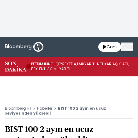
Canlı
SON
PETKİM İKİNCİ ÇEYREKTE 4,1 MİLYAR TL NET KAR AÇIKLADI,
İR
DAKİKA
BEKLENTİ 3,8 MİLYAR TL
UY
Bloomberg HT
Haberler
BIST 100 2 ayın en ucuz
seviyesinden yükseldi
BIST 100 2 ayın en ucuz