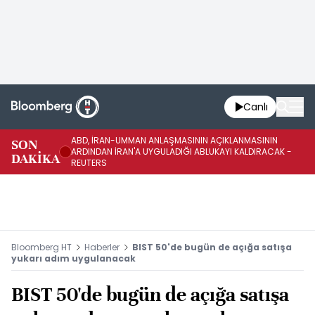
Canlı
ABD, İRAN-UMMAN ANLAŞMASININ AÇIKLANMASININ
AB
SON
ARDINDAN İRAN'A UYGULADIĞI ABLUKAYI KALDIRACAK -
GE
DAKİKA
REUTERS
UY
Bloomberg HT
Haberler
BIST 50'de bugün de açığa satışa
yukarı adım uygulanacak
BIST 50'de bugün de açığa satışa