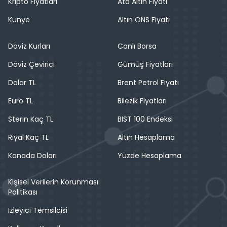
Kripto Fiyatları
Ata Altın Fiyatı
Künye
Altın ONS Fiyatı
Döviz Kurları
Canlı Borsa
Döviz Çevirici
Gümüş Fiyatları
Dolar TL
Brent Petrol Fiyatı
Euro TL
Bilezik Fiyatları
Sterin Kaç TL
BIST 100 Endeksi
Riyal Kaç TL
Altın Hesaplama
Kanada Doları
Yüzde Hesaplama
Kişisel Verilerin Korunması
Politikası
İzleyici Temsilcisi