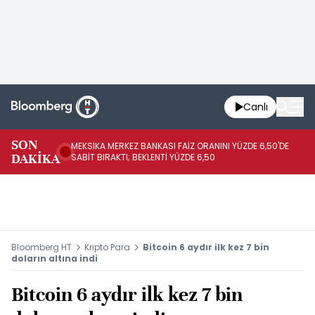
Canlı
SON
MEKSİKA MERKEZ BANKASI FAİZ ORANINI YÜZDE 6,50'DE
OY
DAKİKA
SABİT BIRAKTI; BEKLENTİ YÜZDE 6,50
AÇ
Bloomberg HT
Kripto Para
Bitcoin 6 aydır ilk kez 7 bin
doların altına indi
Bitcoin 6 aydır ilk kez 7 bin