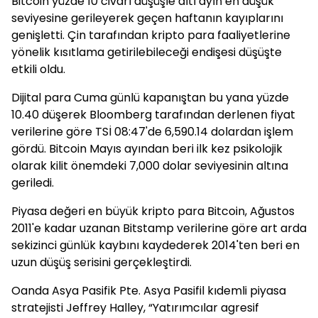
Bitcoin yüzde 10 civarı düşüşle altı ayın en düşük
seviyesine gerileyerek geçen haftanın kayıplarını
genişletti. Çin tarafından kripto para faaliyetlerine
yönelik kısıtlama getirilebileceği endişesi düşüşte
etkili oldu.
Dijital para Cuma günlü kapanıştan bu yana yüzde
10.40 düşerek Bloomberg tarafından derlenen fiyat
verilerine göre TSİ 08:47'de 6,590.14 dolardan işlem
gördü. Bitcoin Mayıs ayından beri ilk kez psikolojik
olarak kilit önemdeki 7,000 dolar seviyesinin altına
geriledi.
Piyasa değeri en büyük kripto para Bitcoin, Ağustos
2011'e kadar uzanan Bitstamp verilerine göre art arda
sekizinci günlük kaybını kaydederek 2014'ten beri en
uzun düşüş serisini gerçekleştirdi.
Oanda Asya Pasifik Pte. Asya Pasifil kıdemli piyasa
stratejisti Jeffrey Halley, “Yatırımcılar agresif