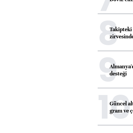
8
Takipteki 
zirvesind
9
Almanya'd
desteği
10
Güncel al
gram ve ç