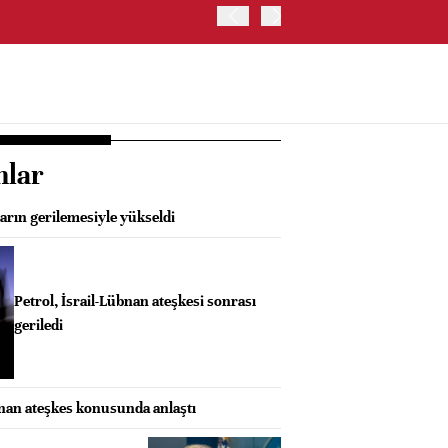
TRUMP: WARSH OLDUKÇA 
nlar
ların gerilemesiyle yükseldi
Petrol, İsrail-Lübnan ateşkesi sonrası
geriledi
bnan ateşkes konusunda anlaştı