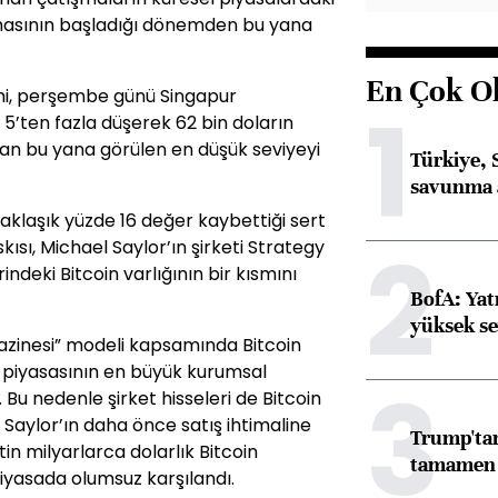
ışmasının başladığı dönemden bu yana
En Çok O
mi, perşembe günü Singapur
1
 5’ten fazla düşerek 62 bin doların
’tan bu yana görülen en düşük seviyeyi
Türkiye, 
savunma 
yaklaşık yüzde 16 değer kaybettiği sert
2
skısı, Michael Saylor’ın şirketi Strategy
indeki Bitcoin varlığının bir kısmını
BofA: Yatı
yüksek se
k hazinesi” modeli kapsamında Bitcoin
a piyasasının en büyük kurumsal
3
. Bu nedenle şirket hisseleri de Bitcoin
 Saylor’ın daha önce satış ihtimaline
Trump'tan
in milyarlarca dolarlık Bitcoin
tamamen o
piyasada olumsuz karşılandı.