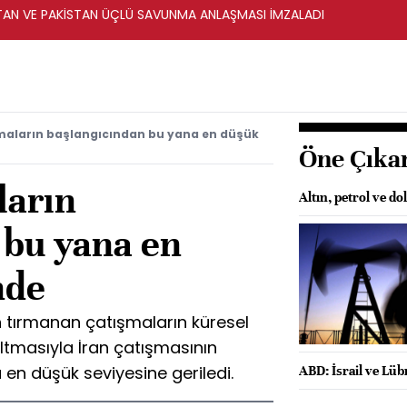
STAN VE PAKİSTAN ÜÇLÜ SAVUNMA ANLAŞMASI İMZALADI
şmaların başlangıcından bu yana en düşük
Öne Çıka
ların
Altın, petrol ve do
 bu yana en
nde
n tırmanan çatışmaların küresel
altmasıyla İran çatışmasının
n düşük seviyesine geriledi.
ABD: İsrail ve Lü