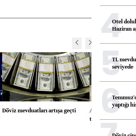
4
Otel dolu
Haziran a
5
TL mevdua
seviyede
6
Temmuz'da
yaptığı hi
Döviz mevduatları artışa geçti
ABD'de konut başla
7
toparlandı
Döviz cins