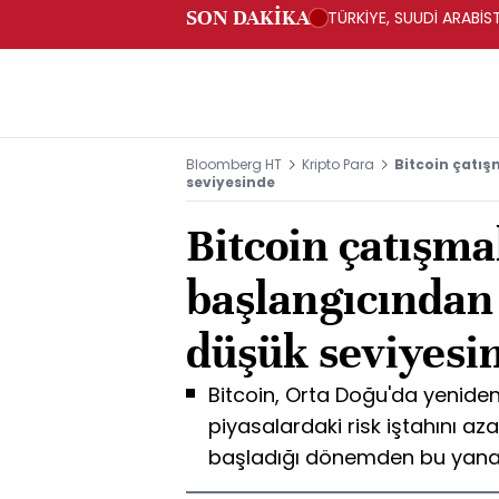
SON DAKİKA
TÜRKİYE, SUUDİ ARABİ
Bloomberg HT
Kripto Para
Bitcoin çatı
seviyesinde
Bitcoin çatışma
başlangıcından
düşük seviyesi
Bitcoin, Orta Doğu'da yenide
piyasalardaki risk iştahını az
başladığı dönemden bu yana e