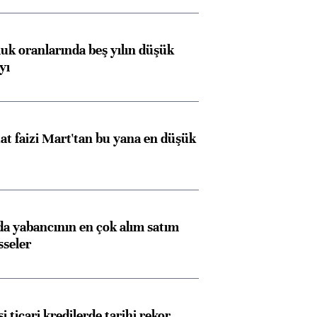
luk oranlarında beş yılın düşük
yı
t faizi Mart'tan bu yana en düşük
Almanya, Commerzbank
Ba
konusunda Unicredit ile
me
görüşmelere hazırlanıyor
 yabancının en çok alım satım
sseler
ngıçları
i ticari kredilerde tarihi rekor