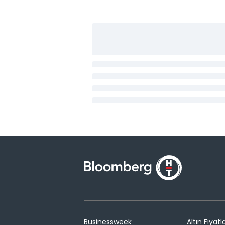
Businessweek
Altın Fiyatla