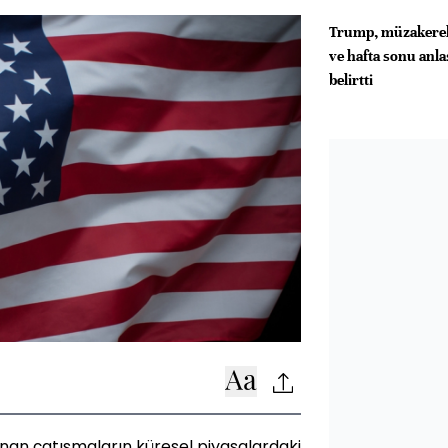
Trump, müzakereler
ve hafta sonu anl
belirtti
nan çatışmaların küresel piyasalardaki