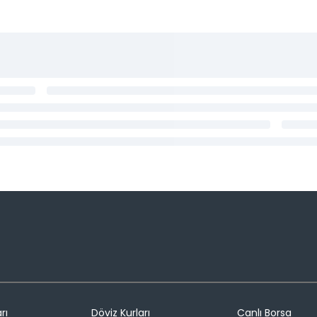
rı
Döviz Kurları
Canlı Borsa