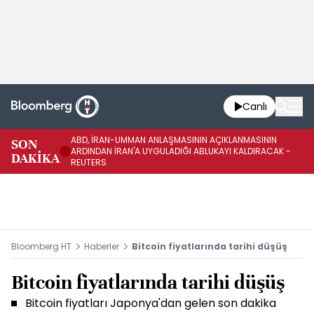
Canlı
ABD, İRAN-UMMAN ANLAŞMASININ AÇIKLANMASININ
AB
SON
ARDINDAN İRAN'A UYGULADIĞI ABLUKAYI KALDIRACAK -
GE
DAKİKA
REUTERS
UY
Bloomberg HT
Haberler
Bitcoin fiyatlarında tarihi düşüş
Bitcoin fiyatlarında tarihi düşüş
Bitcoin fiyatları Japonya'dan gelen son dakika