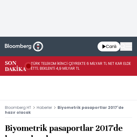
Canlı
SON
TÜRK TELEKOM İKİNCİ ÇEYREKTE 6 MİLYAR TL NET KAR ELDE
AB
DAKİKA
ETTİ; BEKLENTİ 4,9 MİLYAR TL
İR
Bloomberg HT
Haberler
Biyometrik pasaportlar 2017'de
hazır olacak
Biyometrik pasaportlar 2017'de