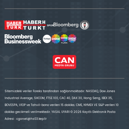
Sitemizdeki veriler Foreks tarafından sağlanmaktadır. NASDAQ, Dow Jones
Industrial Average, SHCOM, FTSE 100, CAC 40, DAX 30, Hang Seng, IBEX 35,
BOVESPA, VİOP ve Tahvil-bono verileri 15 dakika; CME, NYMEX VE S&P verileri 10
dakika gecikmeli verilmektedir. YASAL UYARI © 2026 Kayıtlı Elektronik Posta
Adresi : cgorsel@hs03.kep.tr