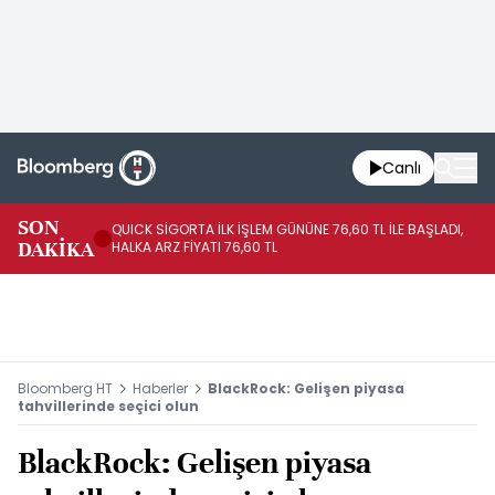
Canlı
SON
QUICK SİGORTA İLK İŞLEM GÜNÜNE 76,60 TL İLE BAŞLADI,
BI
DAKİKA
HALKA ARZ FİYATI 76,60 TL
PU
Bloomberg HT
Haberler
BlackRock: Gelişen piyasa
tahvillerinde seçici olun
BlackRock: Gelişen piyasa