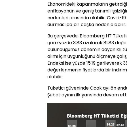
Ekonomideki kapanmaların getirdiği g
enflasyonun ve geniş tanımlı işsizliğ
nedenleri arasında olabilir. Covid-1
durması da bir başka neden olabilir.
Bu çerçevede, Bloomberg HT Tüketic
göre yüzde 3,83 azalarak 81,83 değeri
bulunduğumuz dönemin dayanıklı tük
alımı için uygunluğunu ölçmeye çal
Endeksi ise yüzde 15,19 gerileyerek 38
değerlenmenin fiyatlarda bir indiri
olabilir.
Tüketici güveninde Ocak ayı ön end
Şubat ayının ilk yarısında devam ettiğ