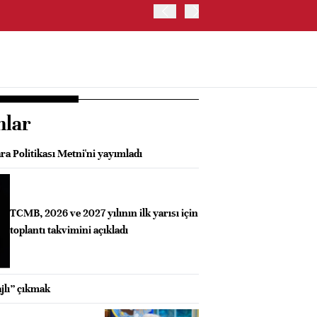
ABD HAZİNE BAKANLIĞI'NIN
nlar
a Politikası Metni'ni yayımladı
TCMB, 2026 ve 2027 yılının ilk yarısı için
toplantı takvimini açıkladı
jlı” çıkmak