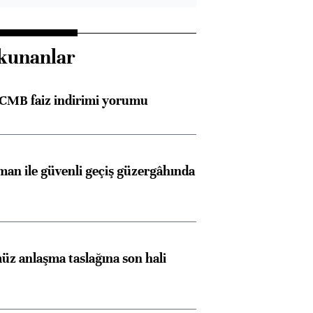
kunanlar
TCMB faiz indirimi yorumu
an ile güvenli geçiş güzergâhında
z anlaşma taslağına son hali