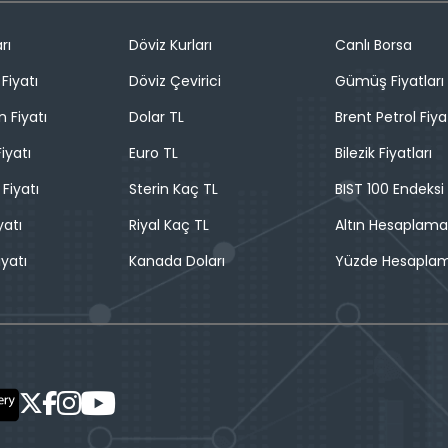
rı
Döviz Kurları
Canlı Borsa
Fiyatı
Döviz Çevirici
Gümüş Fiyatları
n Fiyatı
Dolar TL
Brent Petrol Fiya
iyatı
Euro TL
Bilezik Fiyatları
 Fiyatı
Sterin Kaç TL
BIST 100 Endeksi
yatı
Riyal Kaç TL
Altın Hesaplama
iyatı
Kanada Doları
Yüzde Hesapla