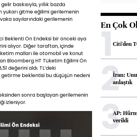
elir baskısıyla, yıllık bazda
in yukarı gitme eğilimi gerilemenin
9 vaka sayılarındaki gerilemenin
En Çok O
1
i Beklenti Ön Endeksi bir önceki aya
Citi'den 
ni alıyor. Diğer taraftan, içinde
etim malları ile otomobil ve konut
2
ışan Bloomberg HT Tüketim Eğilimi Ön
,51 değerini aldı. TL’deki
İran: Umm
m getirme beklentisi bu düşüşün nedeni
anlaştık
eksinden sonra başlayan gerilemenin
3
i izleniyor.
AP: Hürmü
verildi