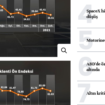
4
SpaceX hi
düşüş
5
Motorine 
6
ABD'de öz
altında
7
Altın krit