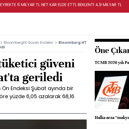
EYREKTE 6 MİLYAR TL NET KAR ELDE ETTİ; BEKLENTİ 4,9 MİLYAR TL
Bloomberght Güven Endeksi
Bloomberg HT
edi
Öne Çıka
üketici güveni
TCMB 2026 yılı Par
t'ta geriledi
 Ön Endeksi Şubat ayında bir
öre yüzde 6,05 azalarak 68,16
Halka arza “makya