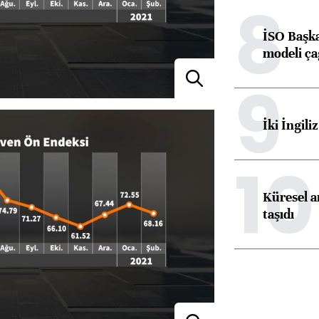
8
İSO Başka
modeli ça
9
İki İngili
10
Küresel ar
taşıdı