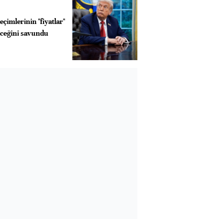
çimlerinin "fiyatlar"
eceğini savundu