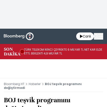
Canlı
SON
TÜRK TELEKOM İKİNCİ ÇEYREKTE 6 MİLYAR TL NET KAR ELDE
AB
DAKİKA
ETTİ; BEKLENTİ 4,9 MİLYAR TL
İR
Bloomberg HT
Haberler
BOJ teşvik programını
değiştirmedi
BOJ teşvik programını