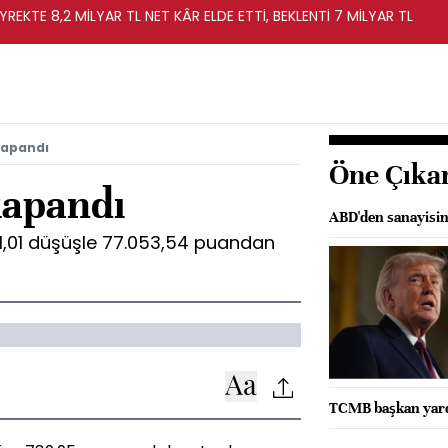
YREKTE 8,2 MİLYAR TL NET KÂR ELDE ETTİ, BEKLENTİ 7 MİLYAR TL
kapandı
Öne Çıka
kapandı
ABD'den sanayisine
 1,01 düşüşle 77.053,54 puandan
TCMB başkan yardı