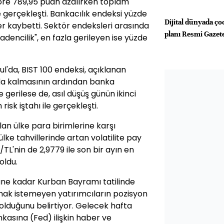
göre 789,95 puan azalırken toplam
e gerçekleşti. Bankacılık endeksi yüzde
Dijital dünyada ço
er kaybetti. Sektör endeksleri arasında
planı Resmi Gazet
adencilik", en fazla gerileyen ise yüzde
l'da, BIST 100 endeksi, açıklanan
nda kalmasının ardından banka
le gerilese de, asıl düşüş günün ikinci
isk iştahı ile gerçekleşti.
an ülke para birimlerine karşı
ülke tahvillerinde artan volatilite pay
/TL'nin de 2,9779 ile son bir ayın en
oldu.
üne kadar Kurban Bayramı tatilinde
şımak istemeyen yatırımcıların pozisyon
olduğunu belirtiyor. Gelecek hafta
asına (Fed) ilişkin haber ve