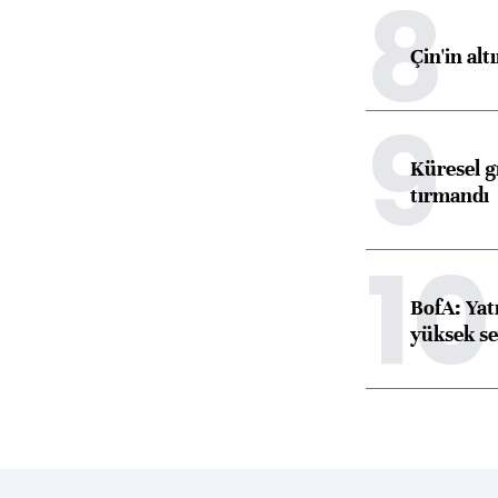
8
Çin'in alt
9
Küresel gı
tırmandı
10
BofA: Yatı
yüksek se