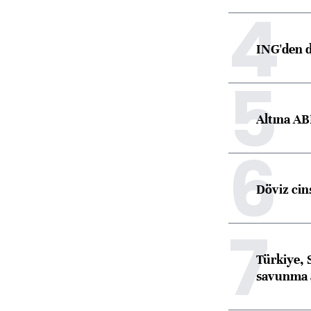
4
ING'den d
5
Altına AB
6
Döviz cins
7
Türkiye, 
savunma 