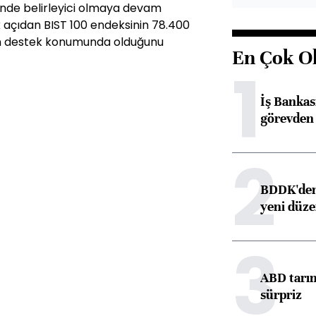
inde belirleyici olmaya devam
k açıdan BIST 100 endeksinin 78.400
nin destek konumunda olduğunu
En Çok O
1
İş Banka
görevden 
2
BDDK'den 
yeni düz
3
ABD tarım
sürpriz