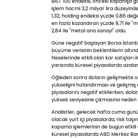
BIST 100 endeksi, önceki kapanışa 
işlem hacmi 3,2 milyar lira düzeyind
1,32, holding endeksi yüzde 0,86 değ
en fazla kazandıran yüzde 9,71 ile "m
2,84 ile "metal ana sanayi" oldu.
Güne negatif başlayan Borsa İstanbu
büyüme verisinin beklentilerin altı
hisselerinde etkili olan kar satışları i
yarısında küresel piyasalarda azalan r
Öğleden sonra doların gelişmekte ol
yükselişini hızlandırması ve gelişmiş 
piyasalarını negatif etkilerken, dolar
yüksek seviyesine çıkmasına neden 
Analistler, gelecek hafta cuma gün
olacak yurt içi piyasalarda, risk ta
kapama işlemlerinin de bugün etkili 
küresel piyasalarda ABD Merkez Bank