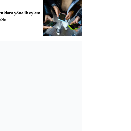
cuklara yönelik eylem
e'de