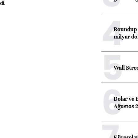
di.
4
Roundup d
milyar dol
5
Wall Stre
6
Dolar ve 
Ağustos 2
7
Küresel p