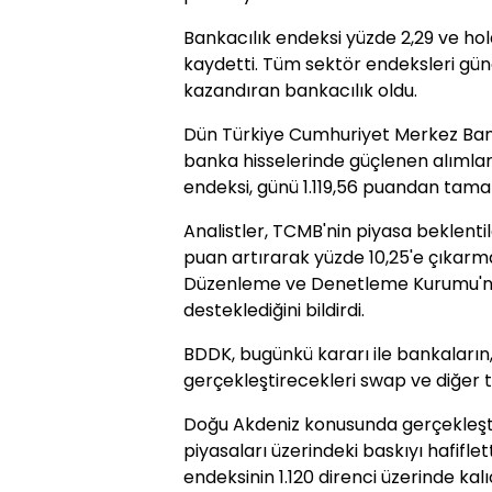
Bankacılık endeksi yüzde 2,29 ve hol
kaydetti. Tüm sektör endeksleri gün
kazandıran bankacılık oldu.
Dün Türkiye Cumhuriyet Merkez Bankas
banka hisselerinde güçlenen alımlar
endeksi, günü 1.119,56 puandan tama
Analistler, TCMB'nin piyasa beklentile
puan artırarak yüzde 10,25'e çıkarm
Düzenleme ve Denetleme Kurumu'nun
desteklediğini bildirdi.
BDDK, bugünkü kararı ile bankaları
gerçekleştirecekleri swap ve diğer türe
Doğu Akdeniz konusunda gerçekleşti
piyasaları üzerindeki baskıyı hafiflett
endeksinin 1.120 direnci üzerinde ka