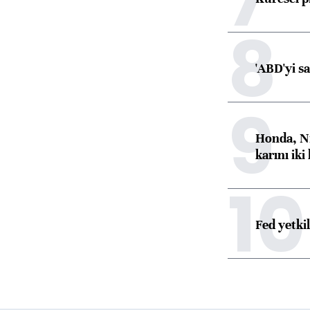
8
'ABD'yi s
9
Honda, Ni
karını iki
10
Fed yetki