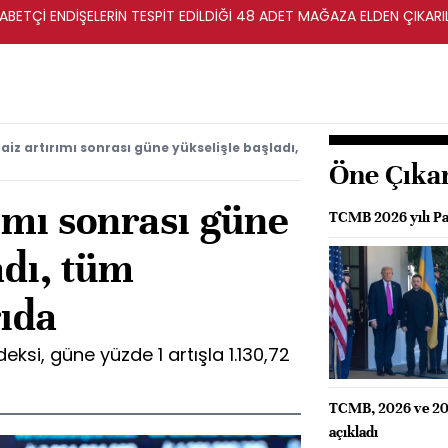
ETÇİ ENDİŞELERİN TESPİT EDİLDİĞİ 48 ADET MAĞAZA ELDEN ÇIKARILA
AZALARI -REKABET KURUMU
aiz artırımı sonrası güne yükselişle başladı,
Öne Çıka
rımı sonrası güne
TCMB 2026 yılı Par
adı, tüm
rıda
eksi, güne yüzde 1 artışla 1.130,72
TCMB, 2026 ve 2027
açıkladı