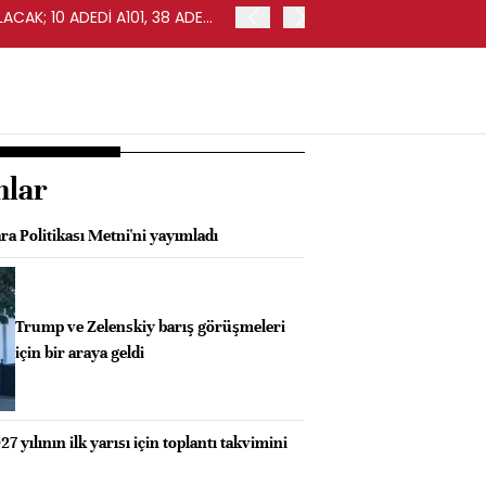
CAK; 10 ADEDİ A101, 38 ADEDİ
A101'İN CARREFOURSA'YI 
nlar
a Politikası Metni'ni yayımladı
Trump ve Zelenskiy barış görüşmeleri
için bir araya geldi
 yılının ilk yarısı için toplantı takvimini