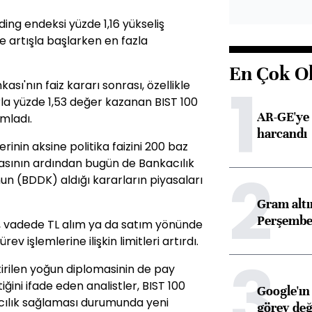
ding endeksi yüzde 1,16 yükseliş
e artışla başlarken en fazla
En Çok O
1
ı'nın faiz kararı sonrası, özellikle
la yüzde 1,53 değer kazanan BIST 100
AR-GE'ye 
mladı.
harcandı
rinin aksine politika faizini 200 baz
asının ardından bugün de Bankacılık
2
 (BDDK) aldığı kararların piyasaları
Gram alt
Perşembe 
n, vadede TL alım ya da satım yönünde
v işlemlerine ilişkin limitleri artırdı.
3
rilen yoğun diplomasinin de pay
iğini ifade eden analistler, BIST 100
Google'ın
lıcılık sağlaması durumunda yeni
görev değ