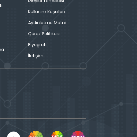
İzleyici Temsilcisi
tı
Kullanım Koşulları
Aydınlatma Metni
Çerez Politikası
Biyografi
ma
İletişim