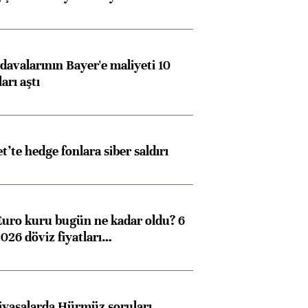
avalarının Bayer'e maliyeti 10
arı aştı
et’te hedge fonlara siber saldırı
Euro kuru bugün ne kadar oldu? 6
026 döviz fiyatları…
iyasalarda Hürmüz soruları