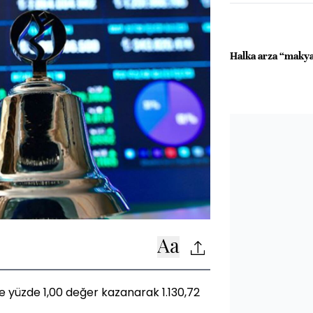
Halka arza “makya
 ve yüzde 1,00 değer kazanarak 1.130,72