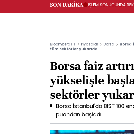
SON DAKİKA
İŞLEM SONUCUNDA REKAB
İSE CARREFOURSA MAĞ
Bloomberg HT
Piyasalar
Borsa
Borsa f
tüm sektörler yukarıda
Borsa faiz artı
yükselişle başl
sektörler yuka
Borsa İstanbul'da BIST 100 end
puandan başladı