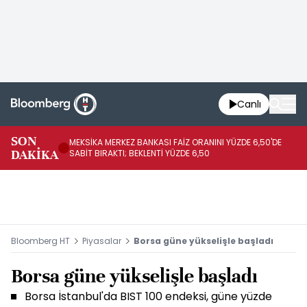
Canlı
SON
MEKSİKA MERKEZ BANKASI FAİZ ORANINI YÜZDE 6,50'DE
OY
DAKİKA
SABİT BIRAKTI; BEKLENTİ YÜZDE 6,50
AÇ
Bloomberg HT
Piyasalar
Borsa güne yükselişle başladı
Borsa güne yükselişle başladı
Borsa İstanbul'da BIST 100 endeksi, güne yüzde