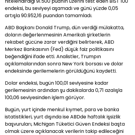
nitelendirdiği 91.500 puanın üzerini test eden BIST 100
endeksi, bu seviyeyi aşamadı ve günü yüzde 0,05
artışla 90.952,16 puandan tamamladı.
ABD Başkanı Donald Trump, dün verdiği mülakatta,
doların değerlenmesinin Amerikalı şirketlerin
rekabet gücüne zarar verdiğini belirterek, ABD
Merkez Bankasının (Fed) düşük faiz politikasını
beğendiğini ifade etti. Analistler, Trumpın
açıklamalarından sonra New York borsası ve dolar
endeksinde gerilemelerin görüldüğünü kaydetti.
Dolar endeksi, bugün 100,01 seviyesine kadar
gerilemesinin ardından şu dakikalarda 0,71 azalışla
100,06 seviyesinden işlem görüyor.
Bugün, yurt içinde menkul kıymet, para ve banka
istatistikleri, yurt dışında ise ABDde haftalık işsizlik
başvuruları, Michigan Tüketici Güven Endeksi başta
olmak üzere açıklanacak verilerin takip edileceğini