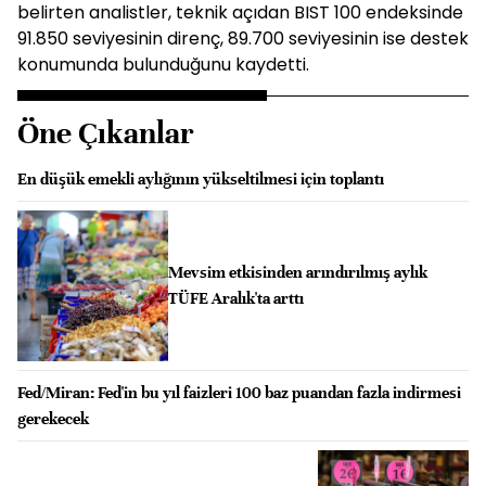
belirten analistler, teknik açıdan BIST 100 endeksinde
91.850 seviyesinin direnç, 89.700 seviyesinin ise destek
konumunda bulunduğunu kaydetti.
Öne Çıkanlar
En düşük emekli aylığının yükseltilmesi için toplantı
Mevsim etkisinden arındırılmış aylık
TÜFE Aralık'ta arttı
Fed/Miran: Fed'in bu yıl faizleri 100 baz puandan fazla indirmesi
gerekecek