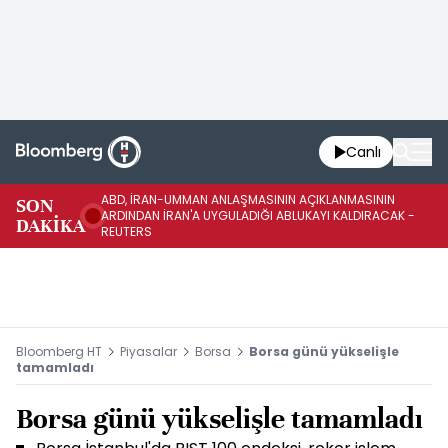
Canlı
ABD, İRAN-UMMAN ANLAŞMASININ AÇIKLANMASININ
AB
SON
ARDINDAN İRAN'A UYGULADIĞI ABLUKAYI KALDIRACAK -
GE
DAKİKA
REUTERS
UY
Bloomberg HT
Piyasalar
Borsa
Borsa günü yükselişle
tamamladı
Borsa günü yükselişle tamamladı