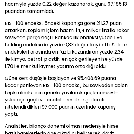
hacmiyle yüzde 0,22 değer kazanarak, günü 97.185,13
puandan tamamladı.
BIST 100 endeksi, önceki kapanışa göre 211,27 puan
artarken, toplam işlem hacmi 14,4 milyar lira ile rekor
seviyede gerçekleşti. Bankacılık endeksi yüzde 1 ve
holding endeksi de yüzde 0,33 değer kaybetti. Sektör
endeksleri arasında en fazla kazandıran yüzde 2,34
ile kimya, petrol, plastik, en çok gerileyen ise yüzde
1,70 ile menkul kıymet yatırım ortaklığı oldu.
Güne sert düşüşle başlayan ve 95.408,69 puana
kadar gerileyen BIST 100 endeksi, bu seviyeden gelen
tepki alımlarının genele yayılarak güçlenmesiyle
yükselişe geçti ve analistlerin direnç olarak
nitelendirdikleri 97.000 puanın üzerinde kapanış
yaptı.
Analistler, bilanço dönemi olması nedeniyle hisse
bazlı hareketlerin öne çıktığını belirterek, döviz