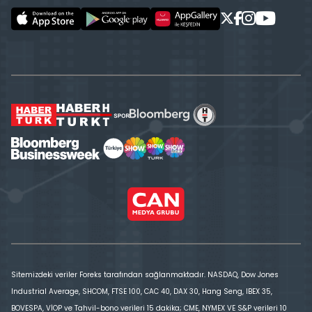
Sitemizdeki veriler Foreks tarafından sağlanmaktadır. NASDAQ, Dow Jones
Industrial Average, SHCOM, FTSE 100, CAC 40, DAX 30, Hang Seng, IBEX 35,
BOVESPA, VİOP ve Tahvil-bono verileri 15 dakika; CME, NYMEX VE S&P verileri 10