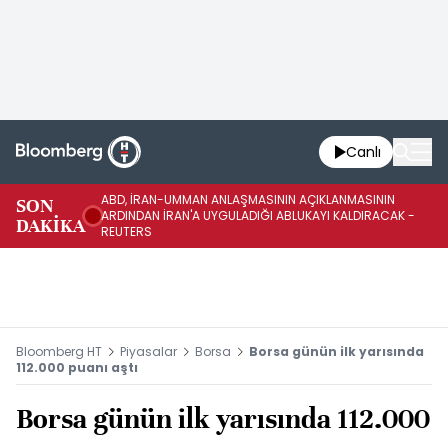
Canlı
ABD, İRAN-UMMAN ANLAŞMASININ AÇIKLANMASININ
AB
SON
ARDINDAN İRAN'A UYGULADIĞI ABLUKAYI KALDIRACAK -
GE
DAKİKA
REUTERS
UY
Bloomberg HT
Piyasalar
Borsa
Borsa günün ilk yarısında
112.000 puanı aştı
Borsa günün ilk yarısında 112.000