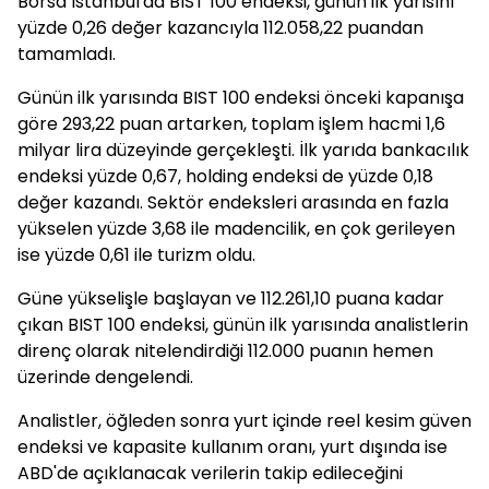
Borsa İstanbul'da BIST 100 endeksi, günün ilk yarısını
yüzde 0,26 değer kazancıyla 112.058,22 puandan
tamamladı.
Günün ilk yarısında BIST 100 endeksi önceki kapanışa
göre 293,22 puan artarken, toplam işlem hacmi 1,6
milyar lira düzeyinde gerçekleşti. İlk yarıda bankacılık
endeksi yüzde 0,67, holding endeksi de yüzde 0,18
değer kazandı. Sektör endeksleri arasında en fazla
yükselen yüzde 3,68 ile madencilik, en çok gerileyen
ise yüzde 0,61 ile turizm oldu.
Güne yükselişle başlayan ve 112.261,10 puana kadar
çıkan BIST 100 endeksi, günün ilk yarısında analistlerin
direnç olarak nitelendirdiği 112.000 puanın hemen
üzerinde dengelendi.
Analistler, öğleden sonra yurt içinde reel kesim güven
endeksi ve kapasite kullanım oranı, yurt dışında ise
ABD'de açıklanacak verilerin takip edileceğini