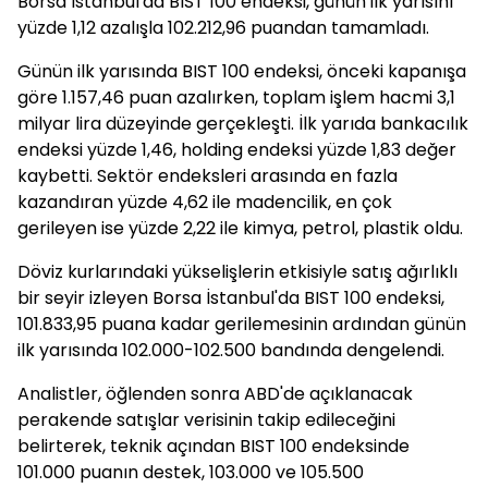
Borsa İstanbul'da BIST 100 endeksi, günün ilk yarısını
yüzde 1,12 azalışla 102.212,96 puandan tamamladı.
Günün ilk yarısında BIST 100 endeksi, önceki kapanışa
göre 1.157,46 puan azalırken, toplam işlem hacmi 3,1
milyar lira düzeyinde gerçekleşti. İlk yarıda bankacılık
endeksi yüzde 1,46, holding endeksi yüzde 1,83 değer
kaybetti. Sektör endeksleri arasında en fazla
kazandıran yüzde 4,62 ile madencilik, en çok
gerileyen ise yüzde 2,22 ile kimya, petrol, plastik oldu.
Döviz kurlarındaki yükselişlerin etkisiyle satış ağırlıklı
bir seyir izleyen Borsa İstanbul'da BIST 100 endeksi,
101.833,95 puana kadar gerilemesinin ardından günün
ilk yarısında 102.000-102.500 bandında dengelendi.
Analistler, öğlenden sonra ABD'de açıklanacak
perakende satışlar verisinin takip edileceğini
belirterek, teknik açından BIST 100 endeksinde
101.000 puanın destek, 103.000 ve 105.500