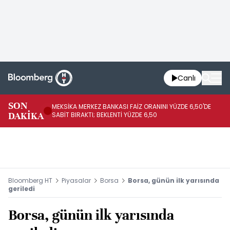
Canlı
SON
MEKSİKA MERKEZ BANKASI FAİZ ORANINI YÜZDE 6,50'DE
OY
DAKİKA
SABİT BIRAKTI; BEKLENTİ YÜZDE 6,50
AÇ
Bloomberg HT
Piyasalar
Borsa
Borsa, günün ilk yarısında
geriledi
Borsa, günün ilk yarısında