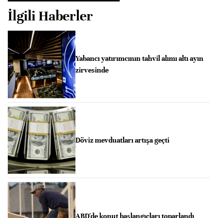
İlgili Haberler
Yabancı yatırımcının tahvil alımı altı ayın
zirvesinde
Döviz mevduatları artışa geçti
ABD'de konut başlangıçları toparlandı