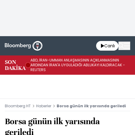
Canlı
ABD, İRAN-UMMAN ANLAŞMASININ AÇIKLANMASININ
AB
SON
ARDINDAN İRAN'A UYGULADIĞI ABLUKAYI KALDIRACAK -
GE
DAKİKA
REUTERS
UY
Bloomberg HT
Haberler
Borsa günün ilk yarısında geriledi
Borsa günün ilk yarısında
geriledi