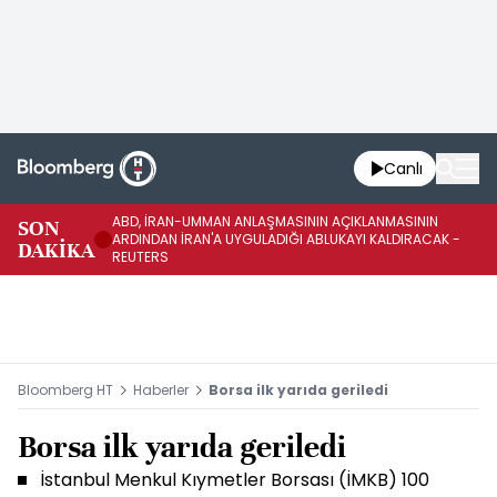
Canlı
ABD, İRAN-UMMAN ANLAŞMASININ AÇIKLANMASININ
AB
SON
ARDINDAN İRAN'A UYGULADIĞI ABLUKAYI KALDIRACAK -
GE
DAKİKA
REUTERS
UY
Bloomberg HT
Haberler
Borsa ilk yarıda geriledi
Borsa ilk yarıda geriledi
İstanbul Menkul Kıymetler Borsası (İMKB) 100