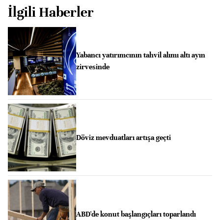
İlgili Haberler
Yabancı yatırımcının tahvil alımı altı ayın
zirvesinde
Döviz mevduatları artışa geçti
ABD'de konut başlangıçları toparlandı