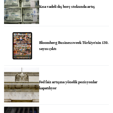
Kısa vadeli dış borç stokunda artış
Bloomberg Businessweek Türkiye'nin 139.
sayısı çıktı
Fed faiz artışına yönelik pozisyonlar
kapatılıyor