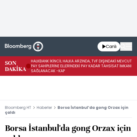
Canlı
HALKBANK İKİNCİL HALKA ARZINDA, TVF DIŞINDAKİ MEVCUT
HA
SON
PAY SAHİPLERİNE ELLERİNDEKİ PAY KADAR TAHSİSAT İMKANI
KO
DAKİKA
SAĞLANACAK -KAP
-K
Bloomberg HT
Haberler
Borsa İstanbul’da gong Orzax için
çaldı
Borsa İstanbul'da gong Orzax için